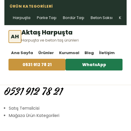
ÜRÜN KATEGORILERI
Harpuşta
Parke Taşı
Bordür Taşı
Beton Saksı
Kablo 
Aktaş Harpuşta
AH
Harpuşta ve beton taş ürünleri
Ana Sayfa
Ürünler
Kurumsal
Blog
İletişim
0531 912 78 21
WhatsApp
0531 912 78 21
Satış Temsilcisi
Mağaza Ürün Kategorileri