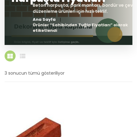
Ana Sayfa
Ürünler “Sahibinden Tuğla Fiyatları” olarak
etiketlendi
3 sonucun tümü gösteriliyor
En
yeniye
göre
sıralandı