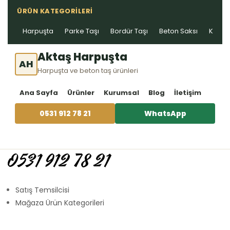
ÜRÜN KATEGORILERI
Harpuşta
Parke Taşı
Bordür Taşı
Beton Saksı
Kablo 
Aktaş Harpuşta
AH
Harpuşta ve beton taş ürünleri
Ana Sayfa
Ürünler
Kurumsal
Blog
İletişim
0531 912 78 21
WhatsApp
0531 912 78 21
Satış Temsilcisi
Mağaza Ürün Kategorileri