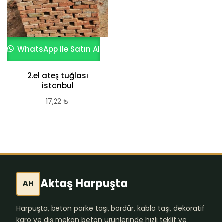
WhatsApp ile Satın Al
2.el ateş tuğlası
istanbul
17,22
₺
Aktaş Harpuşta
AH
Harpuşta, beton parke taşı, bordür, kablo taşı, dekoratif
karo ve dış mekan beton ürünlerinde hızlı teklif ve