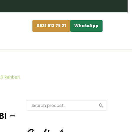
0531 912 78 21
WhatsApp
026 Rehberi
BI –