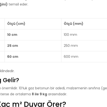
ğini)
temsil eder.
Ölçü (cm)
Ölçü (mm)
10 cm
100 mm
25 cm
250 mm
60 cm
600 mm
klindedir.
 Gelir?
 önemlidir. 10’luk gaz betonun bir adedi, malzemenin sınıfına (gen
gösterse de ortalama
8 ile 9 kg
arasındadır.
 Kaç m² Duvar Örer?