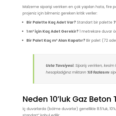
Malzeme siparişi verirken en çok yapılan hata, fire
projeniz için bilmeniz gereken kritik veriler:
Bir Palette Kaç Adet Var?
Standart bir palette
7
1 m² İçin Kaç Adet Gerekir?
1 metrekare duvar ör
Bir Palet Kaç m² Alan Kapatır?
Bir palet (72 ade
Usta Tavsiyesi:
Sipariş verirken, kesim 
hesapladığınız miktarın
%5 fazlasını
sip
Neden 10’luk Gaz Beton T
İç duvarlarda (bölme duvarlar) genellikle 8.5’luk, 10’luk
standart” kabul edilir: