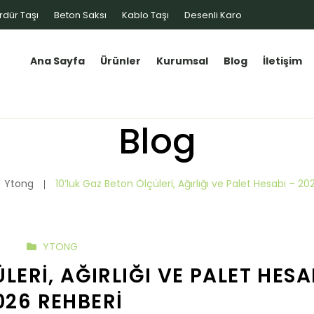
rdür Taşı
Beton Saksı
Kablo Taşı
Desenli Karo
Ana Sayfa
Ürünler
Kurumsal
Blog
İletişim
Blog
Ytong
10’luk Gaz Beton Ölçüleri, Ağırlığı ve Palet Hesabı – 2
YTONG
LERI, AĞIRLIĞI VE PALET HESA
026 REHBERI