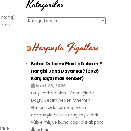
Kategoriler
 Ytong),
Kategoriler
, hem
Harpuşta Fiyatları
Beton Duba mı Plastik Duba mı?
Hangisi Daha Dayanıklı? (2026
Karşılaştırmalı Rehber)
Mart 23, 2026
Giriş: Park ve Alan Güvenliğinde
Doğru Seçim Neden Önemli?
Günümüzde şehirleşmenin
artmasıyla birlikte araç sayısı hızla
yükselmiş ve buna bağlı olarak park
0’luk
admin