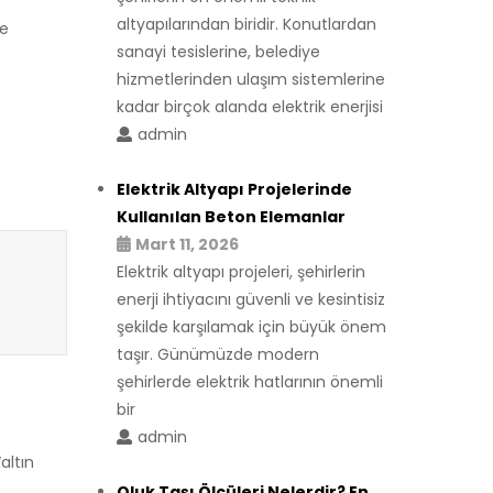
altyapılarından biridir. Konutlardan
te
sanayi tesislerine, belediye
hizmetlerinden ulaşım sistemlerine
kadar birçok alanda elektrik enerjisi
admin
Elektrik Altyapı Projelerinde
Kullanılan Beton Elemanlar
Mart 11, 2026
Elektrik altyapı projeleri, şehirlerin
enerji ihtiyacını güvenli ve kesintisiz
şekilde karşılamak için büyük önem
taşır. Günümüzde modern
şehirlerde elektrik hatlarının önemli
bir
admin
altın
Oluk Taşı Ölçüleri Nelerdir? En