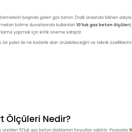
malzemelerin başında gelen gaz beton (halk arasında bilinen adıyla
e iç mekan bölme duvarlarında kullanılan
10’luk gaz beton ölçüleri
lama yapmak için kritik öneme sahiptir.
ir palet ile ne kadarlık alan örülebileceğini ve teknik özelliklerini
t Ölçüleri Nedir?
üretilen 10’luk gaz beton bloklarının boyutları sabittir. Piyasada
1