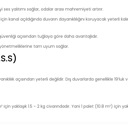
i ses yalıtımı sağlar, odalar arası mahremiyeti artırır.
 için kanal açıldığında duvarın dayanıklılığını koruyacak yeterli kalı
venliği açısından tuğlaya göre daha avantajlıdır.
 yönetmeliklerine tam uyum sağlar.
.S.S)
yanıklılık açısından yeterli değildir. Dış duvarlarda genellikle 19’luk
 için yaklaşık 1.5 – 2 kg civarındadır. Yani 1 palet (10.8 m²) için yak