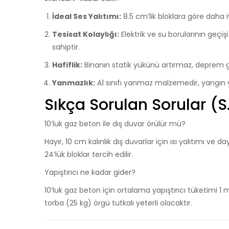
İdeal Ses Yalıtımı:
8.5 cm’lik bloklara göre daha iy
Tesisat Kolaylığı:
Elektrik ve su borularının geçişi
sahiptir.
Hafiflik:
Binanın statik yükünü artırmaz, deprem gü
Yanmazlık:
A1 sınıfı yanmaz malzemedir, yangın
Sıkça Sorulan Sorular (S
10’luk gaz beton ile dış duvar örülür mü?
Hayır, 10 cm kalınlık dış duvarlar için ısı yalıtımı ve da
24’lük bloklar tercih edilir.
Yapıştırıcı ne kadar gider?
10’luk gaz beton için ortalama yapıştırıcı tüketimi 1 m²
torba (25 kg) örgü tutkalı yeterli olacaktır.