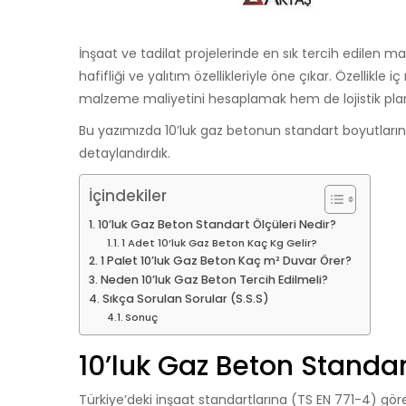
İnşaat ve tadilat projelerinde en sık tercih edilen 
hafifliği ve yalıtım özellikleriyle öne çıkar. Özellikl
malzeme maliyetini hesaplamak hem de lojistik plan
Bu yazımızda 10’luk gaz betonun standart boyutlarını, b
detaylandırdık.
İçindekiler
10’luk Gaz Beton Standart Ölçüleri Nedir?
1 Adet 10’luk Gaz Beton Kaç Kg Gelir?
1 Palet 10’luk Gaz Beton Kaç m² Duvar Örer?
Neden 10’luk Gaz Beton Tercih Edilmeli?
Sıkça Sorulan Sorular (S.S.S)
Sonuç
10’luk Gaz Beton Standar
Türkiye’deki inşaat standartlarına (TS EN 771-4) göre 