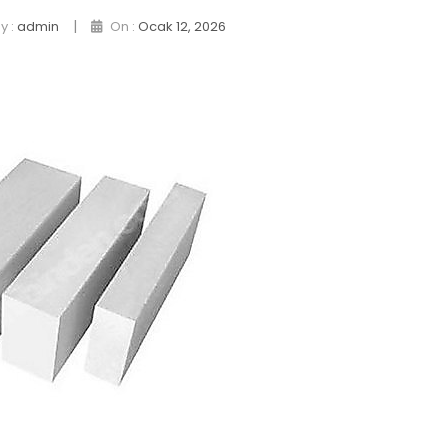
|
y :
admin
On :
Ocak 12, 2026