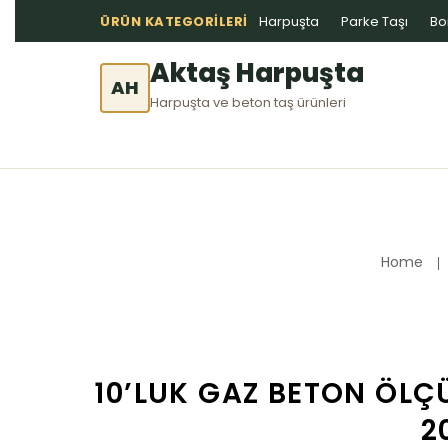
ÜRÜN KATEGORILERI
Harpuşta
Parke Taşı
Bo
Aktaş Harpuşta
AH
Harpuşta ve beton taş ürünleri
Home
10’LUK GAZ BETON ÖLÇÜ
2