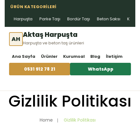
ÜRÜN KATEGORILERI
Harpuşta
Parke Taşı
Bordür Taşı
Beton Saksı
Kablo 
Aktaş Harpuşta
AH
Harpuşta ve beton taş ürünleri
Ana Sayfa
Ürünler
Kurumsal
Blog
İletişim
0531 912 78 21
WhatsApp
Gizlilik Politikası
Home
Gizlilik Politikası