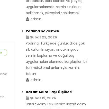
otoparklar, park alanları ve peyzaj
uygulamalarında zemin sınırlarını
belirlemek, yüzeyleri sabitlemek
admin
Podima ne demek
Şubat 23, 2026
Podima, Türkçede günlük dilde çok
sık kullanılmayan; ancak inşaat,
ın
zemin kaplama ve doğal taş
uygulamaları alanında karşılaşılan bir
terimdir.Genel anlamıyla zemin,
taban
ısıya
admin
Bazalt Adım Taşı Ölçüleri
ır.
Şubat 19, 2026
Bazalt Adım Taşı Nedir? Bazalt adım