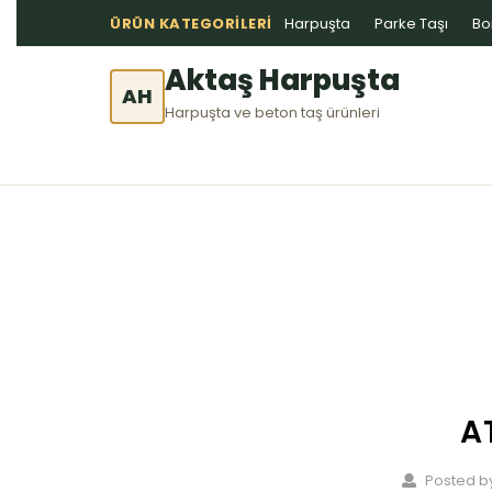
ÜRÜN KATEGORILERI
Harpuşta
Parke Taşı
Bo
Aktaş Harpuşta
AH
Harpuşta ve beton taş ürünleri
A
Posted by