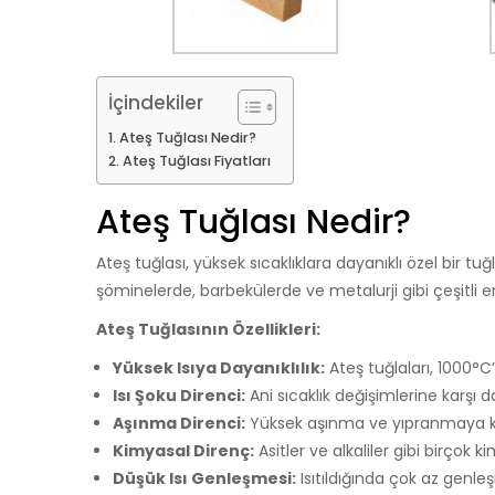
İçindekiler
Ateş Tuğlası Nedir?
Ateş Tuğlası Fiyatları
Ateş Tuğlası Nedir?
Ateş tuğlası, yüksek sıcaklıklara dayanıklı özel bir tuğ
şöminelerde, barbekülerde ve metalurji gibi çeşitli e
Ateş Tuğlasının Özellikleri:
Yüksek Isıya Dayanıklılık:
Ateş tuğlaları, 1000°C’
Isı Şoku Direnci:
Ani sıcaklık değişimlerine karşı d
Aşınma Direnci:
Yüksek aşınma ve yıpranmaya kar
Kimyasal Direnç:
Asitler ve alkaliler gibi birçok ki
Düşük Isı Genleşmesi:
Isıtıldığında çok az genleşi