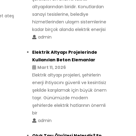
altyapılarından biridir. Konutlardan
sanayi tesislerine, belediye
det ateş
hizmetlerinden ulaşım sistemlerine
kadar birçok alanda elektrik enerjisi
admin
Elektrik Altyapı Projelerinde
Kullanılan Beton Elemanlar
Mart 11, 2026
Elektrik altyapı projeleri, şehirlerin
enerji ihtiyacını güvenli ve kesintisiz
şekilde karşılamak için büyük önem
taşır. Günümüzde modern
şehirlerde elektrik hatlarının önemli
bir
admin
Oluk Taşı Ölçüleri Nelerdir? En