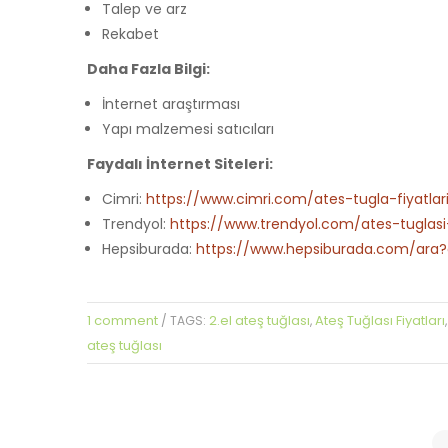
Talep ve arz
Rekabet
Daha Fazla Bilgi:
İnternet araştırması
Yapı malzemesi satıcıları
Faydalı İnternet Siteleri:
Cimri:
https://www.cimri.com/ates-tugla-fiyatlar
Trendyol:
https://www.trendyol.com/ates-tuglasi
Hepsiburada:
https://www.hepsiburada.com/ar
1 comment
2.el ateş tuğlası
Ateş Tuğlası Fiyatları
/ TAGS:
,
ateş tuğlası