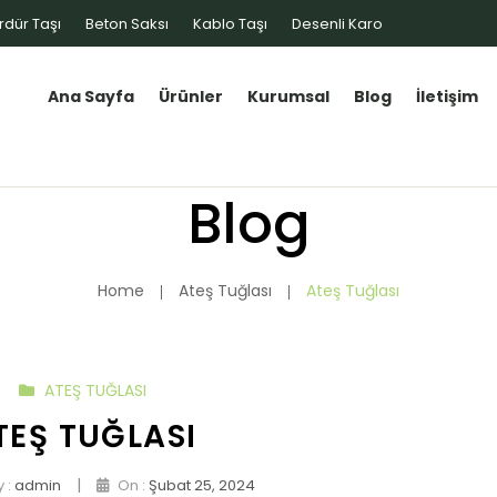
rdür Taşı
Beton Saksı
Kablo Taşı
Desenli Karo
Ana Sayfa
Ürünler
Kurumsal
Blog
İletişim
Blog
Home
Ateş Tuğlası
Ateş Tuğlası
ATEŞ TUĞLASI
TEŞ TUĞLASI
|
 :
admin
On :
Şubat 25, 2024