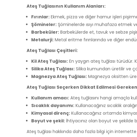
Ateş Tuğlasının Kullanım Alanları:
Fırınlar:
Ekmek, pizza ve diğer hamur işleri pişirmek i
Şömineler:
Şöminelerde ısıyı muhafaza etmek ve o
Barbeküler:
Barbekülerde et, tavuk ve sebze pişirm
Metalurji:
Metal eritme fırınlarında ve diğer endüs
Ateş Tuğlası Çeşitleri:
Kil Ateş Tuğlası:
En yaygın ateş tuğlası türüdür. K
Silika Ateş Tuğlası:
Silika kumundan üretilir ve çok
Magnezya Ateş Tuğlası:
Magnezya oksitten üretil
Ateş Tuğlası Seçerken Dikkat Edilmesi Gereken
Kullanım amacı:
Ateş tuğlasını hangi amaçla kull
Sıcaklık dayanımı:
Kullanacağınız sıcaklık aralığı
Kimyasal direnç:
Kullanacağınız ortamda kimyasa
Boyut ve şekil:
İhtiyacınız olan boyut ve şekilde b
Ateş tuğlası hakkında daha fazla bilgi için internette