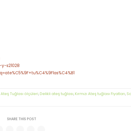
i
-y-s21028
a?q=ate%C5%9F+tu%C4%9Flas%C4%B1
Ateş Tuğlası ölçüleri
Delikli ateş tuğlası
Kırmızı Ateş tuğlası Fiyatları
Sa
,
,
,
,
SHARE THIS POST