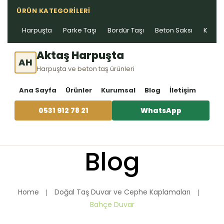
ÜRÜN KATEGORILERI
Harpuşta
Parke Taşı
Bordür Taşı
Beton Saksı
Kablo 
Aktaş Harpuşta
AH
Harpuşta ve beton taş ürünleri
Ana Sayfa
Ürünler
Kurumsal
Blog
İletişim
0531 912 78 21
WhatsApp
Blog
Home
Doğal Taş Duvar ve Cephe Kaplamaları
Bahçe Duvar