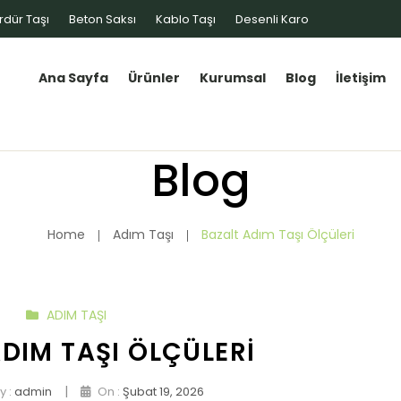
rdür Taşı
Beton Saksı
Kablo Taşı
Desenli Karo
Ana Sayfa
Ürünler
Kurumsal
Blog
İletişim
Blog
Home
Adım Taşı
Bazalt Adım Taşı Ölçüleri
ADIM TAŞI
DIM TAŞI ÖLÇÜLERI
|
y :
admin
On :
Şubat 19, 2026