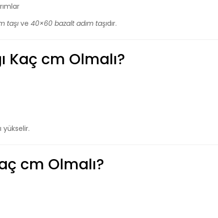
rımlar
m taşı
ve
40×60 bazalt adım taşı
dır.
ığı Kaç cm Olmalı?
 yükselir.
Kaç cm Olmalı?