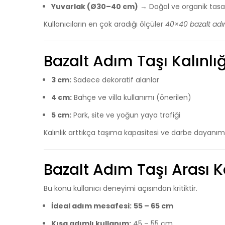
Yuvarlak (Ø30–40 cm)
→ Doğal ve organik tasa
Kullanıcıların en çok aradığı ölçüler
40×40 bazalt adı
Bazalt Adım Taşı Kalınl
3 cm:
Sadece dekoratif alanlar
4 cm:
Bahçe ve villa kullanımı (önerilen)
5 cm:
Park, site ve yoğun yaya trafiği
Kalınlık arttıkça taşıma kapasitesi ve darbe dayanımı
Bazalt Adım Taşı Arası 
Bu konu kullanıcı deneyimi açısından kritiktir.
İdeal adım mesafesi:
55 – 65 cm
Kısa adımlı kullanım:
45 – 55 cm