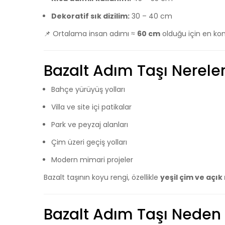
Dekoratif sık dizilim:
30 – 40 cm
📌 Ortalama insan adımı ≈
60 cm
olduğu için en kon
Bazalt Adım Taşı Nereler
Bahçe yürüyüş yolları
Villa ve site içi patikalar
Park ve peyzaj alanları
Çim üzeri geçiş yolları
Modern mimari projeler
Bazalt taşının koyu rengi, özellikle
yeşil çim ve açık
Bazalt Adım Taşı Neden T