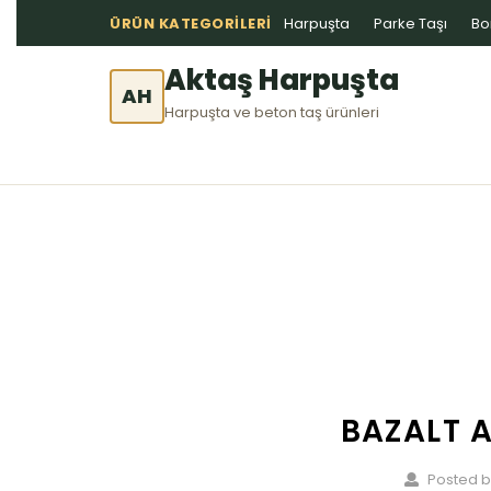
ÜRÜN KATEGORILERI
Harpuşta
Parke Taşı
Bo
Aktaş Harpuşta
AH
Harpuşta ve beton taş ürünleri
BAZALT A
Posted b