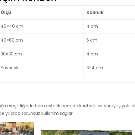
Ölçü
Kalınlık
40×40 cm
4 cm
40×60 cm
5 cm
30×30 cm
4 cm
Yuvarlak
3–4 cm
oğru seçildiğinde hem estetik hem de konforlu bir yürüyüş yolu ol
nde yıllarca sorunsuz kullanım sağlar.