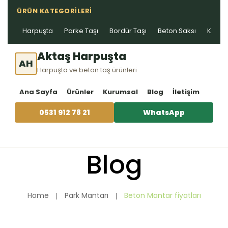
ÜRÜN KATEGORILERI
Harpuşta
Parke Taşı
Bordür Taşı
Beton Saksı
Kablo 
Aktaş Harpuşta
AH
Harpuşta ve beton taş ürünleri
Ana Sayfa
Ürünler
Kurumsal
Blog
İletişim
0531 912 78 21
WhatsApp
Blog
Home
Park Mantarı
Beton Mantar fiyatları