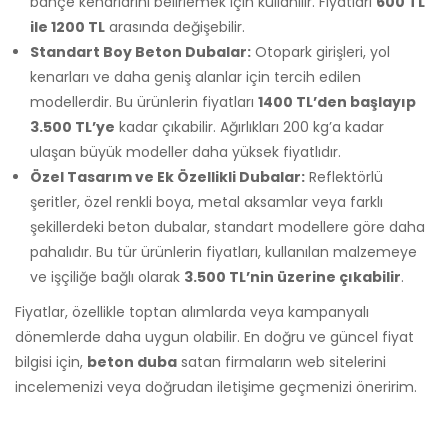
bahçe kenarlarını belirlemek için kullanılır. Fiyatları
600 TL
ile 1200 TL
arasında değişebilir.
Standart Boy Beton Dubalar:
Otopark girişleri, yol
kenarları ve daha geniş alanlar için tercih edilen
modellerdir. Bu ürünlerin fiyatları
1400 TL’den başlayıp
3.500 TL’ye
kadar çıkabilir. Ağırlıkları 200 kg’a kadar
ulaşan büyük modeller daha yüksek fiyatlıdır.
Özel Tasarım ve Ek Özellikli Dubalar:
Reflektörlü
şeritler, özel renkli boya, metal aksamlar veya farklı
şekillerdeki beton dubalar, standart modellere göre daha
pahalıdır. Bu tür ürünlerin fiyatları, kullanılan malzemeye
ve işçiliğe bağlı olarak
3.500 TL’nin üzerine çıkabilir
.
Fiyatlar, özellikle toptan alımlarda veya kampanyalı
dönemlerde daha uygun olabilir. En doğru ve güncel fiyat
bilgisi için,
beton duba
satan firmaların web sitelerini
incelemenizi veya doğrudan iletişime geçmenizi öneririm.