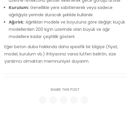
üzerine reflektörlü şeritler eklenerek gece görüşü artırılır.
Kurulum:
Genellikle yere sabitlenerek veya sadece
ağırlığıyla yerinde duracak şekilde kullanılır.
Ağırlık:
Ağırlıkları modele ve boyutuna göre değişir; küçük
modellerden 200 kg’ın üzerinde olan büyük ve ağır
modellere kadar çeşitlilik gösterir.
Eğer beton duba hakkında daha spesifik bir bilgiye (fiyat,
model, kurulum vb.) ihtiyacınız varsa lütfen belirtin, size
yardımcı olmaktan memnuniyet duyarım.
SHARE THIS POST