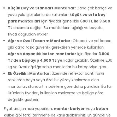
Küçük Boy ve Standart Mantarlar:
Daha çok bahçe ve
yaya yolu gibi alanlarda kullanılan
küçük ve orta boy
park mantarları
için fiyatlar genellikle
600 TL ile 3.500
TL
arasında değişir. Bu mantarların ağırlığı ve boyutu,
fiyatı doğrudan etkiler.
Ağır ve Özel Tasarım Mantarlar:
Otopark ve yol kenarı
gibi daha fazla güvenlik gerektiren yerlerde kullanılan,
ağır ve dayanıklı beton mantarlar
için fiyatlar
3.500
TL’den başlayıp 4.500 TL’ye
kadar çıkabilir. Özellikle 200
kg ve üzeri ağırlığa sahip mantarlar bu kategoriye girer.
Ek Özellikli Mantarlar:
Üzerinde reflektör bant, farklı
renklerde boya veya özel bir yüzey kaplaması olan
mantarlar, standart modellere göre daha pahalıdır. Bu tür
ürünlerin fiyatları, kullanılan malzeme ve işçiliğe göre
değişiklik gösterir.
Fiyat araştırması yaparken,
mantar bariyer
veya
beton
duba
gibi farklı terimlerle de karşılaşabilirsiniz. En güncel ve