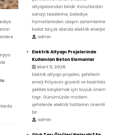
altyapılarından biridir. Konutlardan
sanayi tesislerine, belediye
lediye
hizmetlerinden ulaşım sistemlerine
arının
kadar birçok alanda elektrik enerjisi
kenlere
admin
Elektrik Altyapı Projelerinde
arşıya
Kullanılan Beton Elemanlar
nde
Mart 11, 2026
Elektrik altyapı projeleri, şehirlerin
blo
enerji ihtiyacını güvenli ve kesintisiz
şekilde karşılamak için büyük önem
taşır. Günümüzde modern
şehirlerde elektrik hatlarının önemli
mlarda
bir
admin
Oluk Taşı Ölçüleri Nelerdir? En