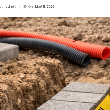
|
by :
admin
On :
Mart 11, 2026