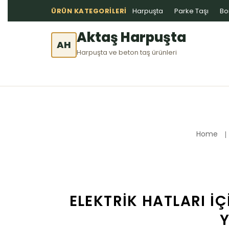
ÜRÜN KATEGORILERI
Harpuşta
Parke Taşı
Bo
Aktaş Harpuşta
AH
Harpuşta ve beton taş ürünleri
Home
ELEKTRIK HATLARI İ
Y