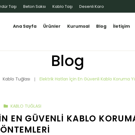
rdür Taşı
Beton Saksı
Kablo Taşı
Desenli Karo
Ana Sayfa
Ürünler
Kurumsal
Blog
İletişim
Blog
Kablo Tuğlası
Elektrik Hatları İçin En Güvenli Kablo Koruma 
KABLO TUĞLASI
ÇIN EN GÜVENLI KABLO KORUM
ÖNTEMLERI