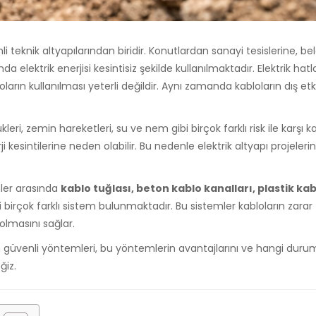
i teknik altyapılarından biridir. Konutlardan sanayi tesislerine, be
elektrik enerjisi kesintisiz şekilde kullanılmaktadır. Elektrik hatl
oların kullanılması yeterli değildir. Aynı zamanda kabloların dış et
ükleri, zemin hareketleri, su ve nem gibi birçok farklı risk ile karşı k
ji kesintilerine neden olabilir. Bu nedenle elektrik altyapı projeleri
mler arasında
kablo tuğlası, beton kablo kanalları, plastik ka
i birçok farklı sistem bulunmaktadır. Bu sistemler kabloların zarar
olmasını sağlar.
 en güvenli yöntemleri, bu yöntemlerin avantajlarını ve hangi duru
ğiz.