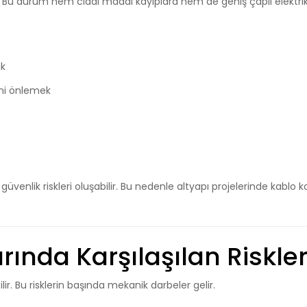
r. Bu durum hem ciddi maddi kayıplara hem de geniş çaplı elektri
ak
ini önlemek
güvenlik riskleri oluşabilir. Bu nedenle altyapı projelerinde kablo
larında Karşılaşılan Riskle
abilir. Bu risklerin başında mekanik darbeler gelir.