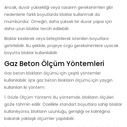
Ancak, duvar yüksekliği veya tasarım gereksinimleri gibi
nedenlerle farklı boyutlarda bloklar kullanmak da
mümkündür. Örneğin, daha yüksek bir duvar yapısı için
daha uzun bloklar tercih edilebilir.
Bloklar kesilerek veya birleştirilerek istenilen boyutlara
getirilebilir. Bu şekilde, projeye özgü gereksinimlere uyacak
boyutta bloklar kullanılabilir.
Gaz Beton Ölçüm Yöntemleri
Gaz beton blokların ölçümü için çeşitli yöntemler
kullanılabilir. İşte gaz beton blokların ölçümü için yaygın
kullanılan iki yöntem:
1. Gözle Ölçüm Yöntemi: Bu yöntemde, blokların ölçüleri
gözle tahmin edilir. Özellikle standart boyutlara sahip bloklar
kullanılıyorsa, blokların uzunluğu, genişliği ve kalınlığına
bakarak yaklaşık ölçümler yapılabilir.