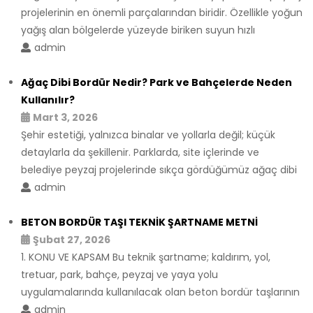
projelerinin en önemli parçalarından biridir. Özellikle yoğun
yağış alan bölgelerde yüzeyde biriken suyun hızlı
admin
Ağaç Dibi Bordür Nedir? Park ve Bahçelerde Neden
Kullanılır?
Mart 3, 2026
Şehir estetiği, yalnızca binalar ve yollarla değil; küçük
detaylarla da şekillenir. Parklarda, site içlerinde ve
belediye peyzaj projelerinde sıkça gördüğümüz ağaç dibi
admin
BETON BORDÜR TAŞI TEKNİK ŞARTNAME METNİ
Şubat 27, 2026
1. KONU VE KAPSAM Bu teknik şartname; kaldırım, yol,
tretuar, park, bahçe, peyzaj ve yaya yolu
uygulamalarında kullanılacak olan beton bordür taşlarının
admin