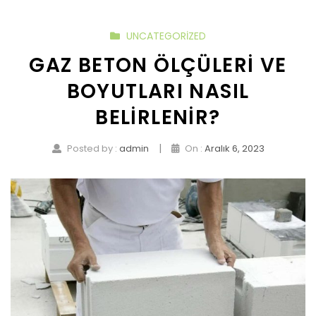
UNCATEGORIZED
GAZ BETON ÖLÇÜLERI VE
BOYUTLARI NASIL
BELIRLENIR?
|
Posted by :
admin
On :
Aralık 6, 2023