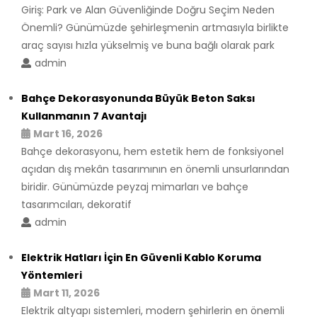
Giriş: Park ve Alan Güvenliğinde Doğru Seçim Neden
Önemli? Günümüzde şehirleşmenin artmasıyla birlikte
araç sayısı hızla yükselmiş ve buna bağlı olarak park
admin
Bahçe Dekorasyonunda Büyük Beton Saksı
Kullanmanın 7 Avantajı
Mart 16, 2026
Bahçe dekorasyonu, hem estetik hem de fonksiyonel
açıdan dış mekân tasarımının en önemli unsurlarından
biridir. Günümüzde peyzaj mimarları ve bahçe
tasarımcıları, dekoratif
admin
Elektrik Hatları İçin En Güvenli Kablo Koruma
Yöntemleri
Mart 11, 2026
Elektrik altyapı sistemleri, modern şehirlerin en önemli