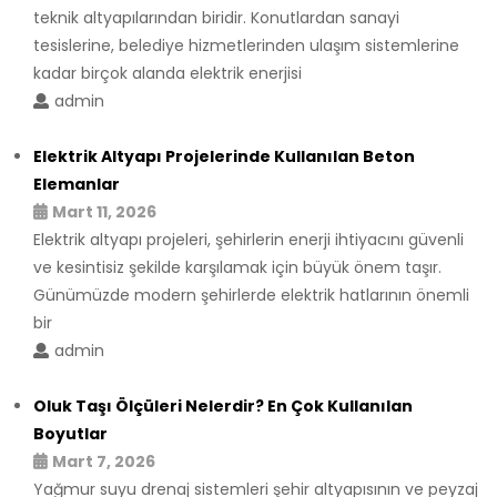
teknik altyapılarından biridir. Konutlardan sanayi
tesislerine, belediye hizmetlerinden ulaşım sistemlerine
kadar birçok alanda elektrik enerjisi
admin
Elektrik Altyapı Projelerinde Kullanılan Beton
Elemanlar
Mart 11, 2026
Elektrik altyapı projeleri, şehirlerin enerji ihtiyacını güvenli
ve kesintisiz şekilde karşılamak için büyük önem taşır.
Günümüzde modern şehirlerde elektrik hatlarının önemli
bir
admin
Oluk Taşı Ölçüleri Nelerdir? En Çok Kullanılan
Boyutlar
Mart 7, 2026
Yağmur suyu drenaj sistemleri şehir altyapısının ve peyzaj