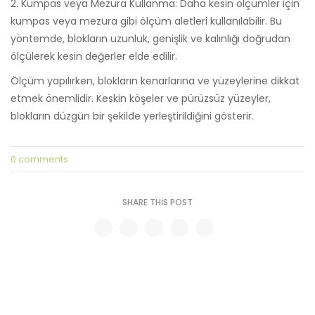
2. Kumpas veya Mezura Kullanma: Daha kesin ölçümler için
kumpas veya mezura gibi ölçüm aletleri kullanılabilir. Bu
yöntemde, blokların uzunluk, genişlik ve kalınlığı doğrudan
ölçülerek kesin değerler elde edilir.
Ölçüm yapılırken, blokların kenarlarına ve yüzeylerine dikkat
etmek önemlidir. Keskin köşeler ve pürüzsüz yüzeyler,
blokların düzgün bir şekilde yerleştirildiğini gösterir.
0 comments
SHARE THIS POST