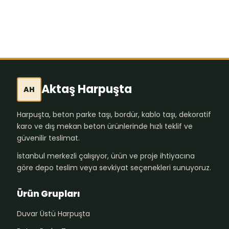
Aktaş Harpuşta
AH
Harpuşta, beton parke taşı, bordür, kablo taşı, dekoratif
karo ve dış mekan beton ürünlerinde hızlı teklif ve
güvenilir teslimat.
İstanbul merkezli çalışıyor, ürün ve proje ihtiyacına
göre depo teslim veya sevkiyat seçenekleri sunuyoruz.
Ürün Grupları
Duvar Üstü Harpuşta