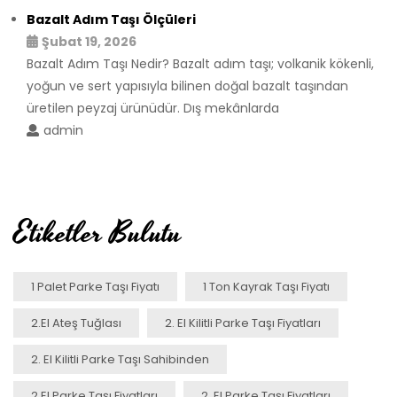
Bazalt Adım Taşı Ölçüleri
Şubat 19, 2026
Bazalt Adım Taşı Nedir? Bazalt adım taşı; volkanik kökenli,
yoğun ve sert yapısıyla bilinen doğal bazalt taşından
üretilen peyzaj ürünüdür. Dış mekânlarda
admin
Etiketler Bulutu
1 Palet Parke Taşı Fiyatı
1 Ton Kayrak Taşı Fiyatı
2.el Ateş Tuğlası
2. El Kilitli Parke Taşı Fiyatları
2. El Kilitli Parke Taşı Sahibinden
2.el Parke Taşı Fiyatları
2. El Parke Taşı Fiyatları