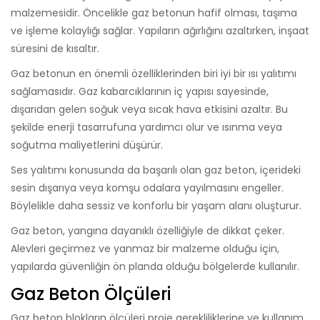
malzemesidir. Öncelikle gaz betonun hafif olması, taşıma
ve işleme kolaylığı sağlar. Yapıların ağırlığını azaltırken, inşaat
süresini de kısaltır.
Gaz betonun en önemli özelliklerinden biri iyi bir ısı yalıtımı
sağlamasıdır. Gaz kabarcıklarının iç yapısı sayesinde,
dışarıdan gelen soğuk veya sıcak hava etkisini azaltır. Bu
şekilde enerji tasarrufuna yardımcı olur ve ısınma veya
soğutma maliyetlerini düşürür.
Ses yalıtımı konusunda da başarılı olan gaz beton, içerideki
sesin dışarıya veya komşu odalara yayılmasını engeller.
Böylelikle daha sessiz ve konforlu bir yaşam alanı oluşturur.
Gaz beton, yangına dayanıklı özelliğiyle de dikkat çeker.
Alevleri geçirmez ve yanmaz bir malzeme olduğu için,
yapılarda güvenliğin ön planda olduğu bölgelerde kullanılır.
Gaz Beton Ölçüleri
Gaz beton blokların ölçüleri proje gerekliliklerine ve kullanım