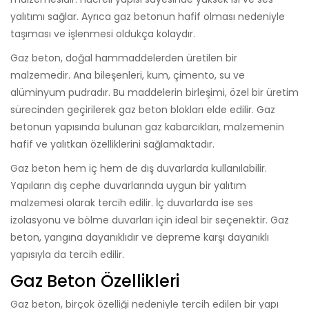
yalıtımı sağlar. Ayrıca gaz betonun hafif olması nedeniyle
taşıması ve işlenmesi oldukça kolaydır.
Gaz beton, doğal hammaddelerden üretilen bir
malzemedir. Ana bileşenleri, kum, çimento, su ve
alüminyum pudradır. Bu maddelerin birleşimi, özel bir üretim
sürecinden geçirilerek gaz beton blokları elde edilir. Gaz
betonun yapısında bulunan gaz kabarcıkları, malzemenin
hafif ve yalıtkan özelliklerini sağlamaktadır.
Gaz beton hem iç hem de dış duvarlarda kullanılabilir.
Yapıların dış cephe duvarlarında uygun bir yalıtım
malzemesi olarak tercih edilir. İç duvarlarda ise ses
izolasyonu ve bölme duvarları için ideal bir seçenektir. Gaz
beton, yangına dayanıklıdır ve depreme karşı dayanıklı
yapısıyla da tercih edilir.
Gaz Beton Özellikleri
Gaz beton, birçok özelliği nedeniyle tercih edilen bir yapı