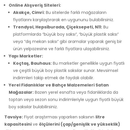
Online Alışveriş Siteleri:
Akakçe, Cimri:
Bu sitelerde farklı mağazaların
fiyatlarını karşılaştırarak en uygununu bulabilirsiniz.
Trendyol, Hepsiburada, Çiçeksepeti, N11:
Bu
platformlarda “büyük boy saksı”, “büyük plastik saksı”
veya “dış mekan saksı” gibi aramalar yaparak geniş bir
ürün yelpazesine ve farklı fiyatlara ulaşabilirsiniz.
Yapı Marketler:
Koçtaş, Bauhaus:
Bu marketler genellikle uygun fiyatlı
ve çeşitli büyük boy plastik saksılar sunar. Mevsimsel
indirimleri takip etmek de faydalı olabilir.
Yerel Fidanlıklar ve Bahçe Malzemeleri Satan
Mağazalar:
Bazen yerel esnafta veya fidanlıklarda da
toptan veya sezon sonu indirimleriyle uygun fiyatlı büyük
boy saksılar bulabilirsiniz.
Tavsiye:
Fiyat araştırması yaparken saksının
litre
kapasitesini
ve
ölçülerini (çap/genişlik ve yükseklik)