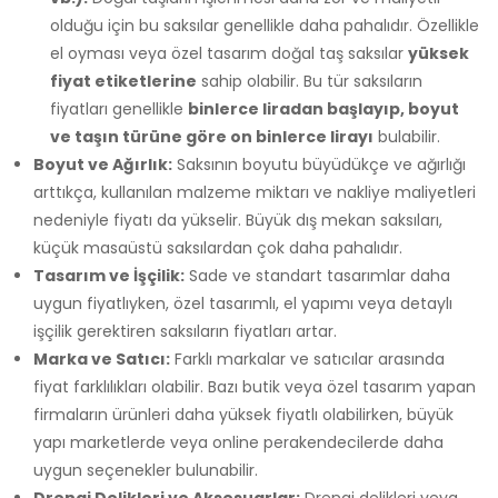
olduğu için bu saksılar genellikle daha pahalıdır. Özellikle
el oyması veya özel tasarım doğal taş saksılar
yüksek
fiyat etiketlerine
sahip olabilir. Bu tür saksıların
fiyatları genellikle
binlerce liradan başlayıp, boyut
ve taşın türüne göre on binlerce lirayı
bulabilir.
Boyut ve Ağırlık:
Saksının boyutu büyüdükçe ve ağırlığı
arttıkça, kullanılan malzeme miktarı ve nakliye maliyetleri
nedeniyle fiyatı da yükselir. Büyük dış mekan saksıları,
küçük masaüstü saksılardan çok daha pahalıdır.
Tasarım ve İşçilik:
Sade ve standart tasarımlar daha
uygun fiyatlıyken, özel tasarımlı, el yapımı veya detaylı
işçilik gerektiren saksıların fiyatları artar.
Marka ve Satıcı:
Farklı markalar ve satıcılar arasında
fiyat farklılıkları olabilir. Bazı butik veya özel tasarım yapan
firmaların ürünleri daha yüksek fiyatlı olabilirken, büyük
yapı marketlerde veya online perakendecilerde daha
uygun seçenekler bulunabilir.
Drenaj Delikleri ve Aksesuarlar:
Drenaj delikleri veya