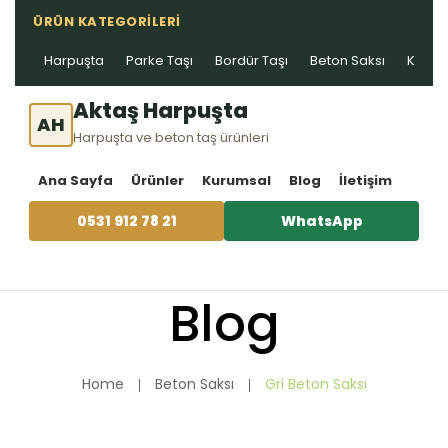
ÜRÜN KATEGORILERI
Harpuşta
Parke Taşı
Bordür Taşı
Beton Saksı
Kablo 
Aktaş Harpuşta
AH
Harpuşta ve beton taş ürünleri
Ana Sayfa
Ürünler
Kurumsal
Blog
İletişim
0531 912 78 21
WhatsApp
Blog
Home
Beton Saksı
Gri Beton Saksı