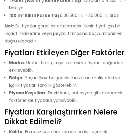
1 Palet (15.5 m²) Kilitli Parke Taşı:
Ortalama 4.325 TL +
Nakliye
100 m² Kilitli Parke Taşı:
30.500 TL – 36.000 TL arası
Not:
Bu fiyatlar genel bir ortalamadır. Kesin fiyat için bir
inşaat marketine veya peyzaj firmasına başvurmanız en
doğru olacaktır.
Fiyatları Etkileyen Diğer Faktörler
Marka:
Üretici firma, taşın kalitesi ve fiyatını doğrudan
etkileyebilir.
Bölge:
Yaşadığınız bölgedeki malzeme maliyetleri ve
işçilik fiyatları farklılık gösterebilir.
Piyasa Koşulları:
Döviz kuru, enflasyon gibi ekonomik
faktörler de fiyatlara yansıyabilir.
Fiyatları Karşılaştırırken Nelere
Dikkat Edilmeli?
Kalite:
En ucuz ürün her zaman en iyi seçenek