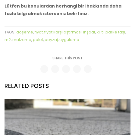
Lütfen bu konulardan herhangi biri hakkında daha
fazla bilgi almak isterseniz belirtiniz.
döşeme
fiyat
fiyat karşılaştırması
inşaat
kilitli parke taşı
TAGS:
,
,
,
,
,
m2
malzeme
palet
peyzaj
uygulama
,
,
,
,
SHARE THIS POST
RELATED POSTS