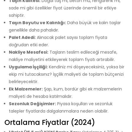
Taşın Kalitesi:
Doğal taş mı, beton mu, rengarenk mi,
sade mi gibi özellikler fiyat üzerinde önemli bir etkiye
sahiptir.
Taşın Boyutu ve Kalınlığı:
Daha büyük ve kalın taşlar
genellikle daha pahalıdır.
Palet Adedi:
Alınacak palet sayısı toplam fiyata
doğrudan etki eder.
Nakliye Mesafesi:
Taşların teslim edileceği mesafe,
nakliye maliyetini etkileyerek toplam fiyatı artırabilir.
Uygulama İşçiliği:
Kendiniz mi döşeyeceksiniz, yoksa bir
ekip mi tutacaksınız? İşçilik maliyeti de toplam bütçenizi
belirleyecektir.
Ek Malzemeler:
Şap, kum, bordür gibi ek malzemelerin
maliyeti de hesaba katılmalıdır.
Sezonluk Değişimler:
Piyasa koşulları ve sezonluk
talepler fiyatlarda dalgalanmalara neden olabilir.
Ortalama Fiyatlar (2024)