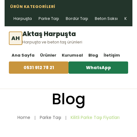
ÜRÜN KATEGORILERI
Harpuşta
Parke Taşı
Bordür Taşı
Beton Saksı
Kablo 
Aktaş Harpuşta
AH
Harpuşta ve beton taş ürünleri
Ana Sayfa
Ürünler
Kurumsal
Blog
İletişim
0531 912 78 21
WhatsApp
Blog
Home
Parke Taşı
Kilitli Parke Taşı Fiyatları