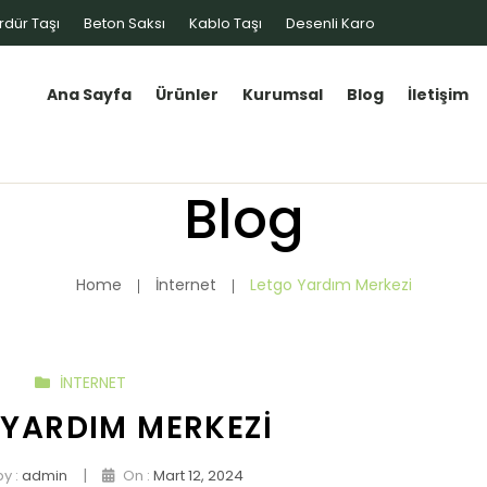
rdür Taşı
Beton Saksı
Kablo Taşı
Desenli Karo
Ana Sayfa
Ürünler
Kurumsal
Blog
İletişim
Blog
Home
İnternet
Letgo Yardım Merkezi
İNTERNET
 YARDIM MERKEZI
|
y :
admin
On :
Mart 12, 2024