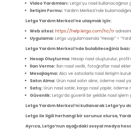
Video Yardımları:
Letgo’yu nasıl kullanacağınızı 
İletişim Formu:
Yardım Merkezi’nde bulamadığınız 
Letgo Yardım Merkezi’ne ulaşmak için:
Web sitesi:
https://help.letgo.com/hc/tr
adresini 
Uygulama:
Letgo uygulamasında “Hesap” > “Yardım
Letgo Yardım Merkezi’nde bulabileceğiniz bazı ya
Hesap Oluşturma:
Hesap nasıl oluşturulur, profil n
İlan Verme:
İlan nasıl verilir, fotoğraflar nasıl eklen
Mesajlaşma:
Alıcı ve satıcılarla nasıl iletişim kuru
Satın Alma:
Ürün nasıl satın alınır, ödeme nasıl yapı
Satış:
Ürün nasıl satılır, kargo nasıl yapılır, ödeme n
Güvenlik:
Letgo’da güvenli bir şekilde nasıl işlem y
Letgo Yardım Merkezi’ni kullanarak Letgo’yu daha
Letgo ile ilgili herhangi bir sorunuz olursa, Y
Ayrıca, Letgo’nun aşağıdaki sosyal medya hesapl