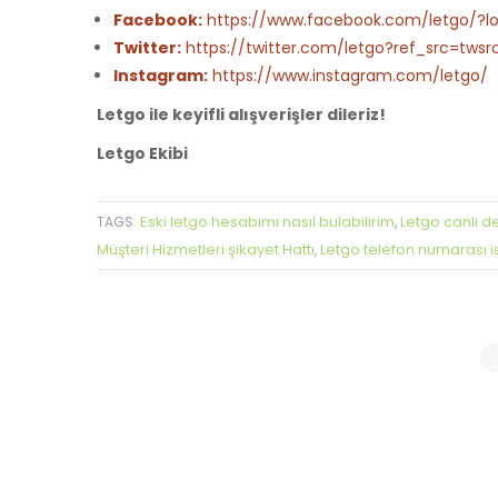
Facebook:
https://www.facebook.com/letgo/?lo
Twitter:
https://twitter.com/letgo?ref_src=t
Instagram:
https://www.instagram.com/letgo/
Letgo ile keyifli alışverişler dileriz!
Letgo Ekibi
Eski letgo hesabımı nasıl bulabilirim
Letgo canlı de
TAGS:
,
Müşteri Hizmetleri şikayet Hattı
Letgo telefon numarası 
,