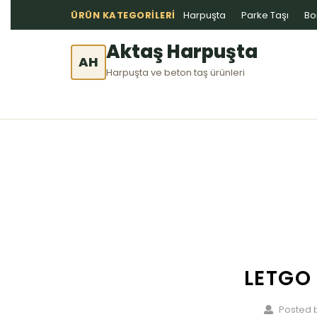
ÜRÜN KATEGORILERI
Harpuşta
Parke Taşı
Bo
Aktaş Harpuşta
AH
Harpuşta ve beton taş ürünleri
LETGO
Posted b