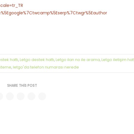
cale=tr_TR
wsrc%5Egoogle%7Ctwcamp%5Eserp%7Ctwgr%5Eauthor
stek hattı
Letgo destek hattı
Letgo ilan no ile arama
Letgo iletişim hat
,
,
,
isteme
letgo'da telefon numarası nerede
,
SHARE THIS POST