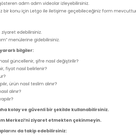
gösteren adım adım videolar izleyebilirsiniz.
bir konu için Letgo ile iletişime geçebileceğiniz form mevcuttur
ziyaret edebilirsiniz.
” menülerine gidebilirsiniz.
rarlı bilgiler:
asıl güncellenir, şifre nasıl değiştirilir?
ir, fiyat nasıl belirlenir?
lur?
lır, ürün nasıl teslim alınır?
asıl alınır?
apılır?
 kolay ve güvenli bir şekilde kullanabilirsiniz.
ardım Merkezi’ni ziyaret etmekten çekinmeyin.
arını da takip edebilirsiniz: