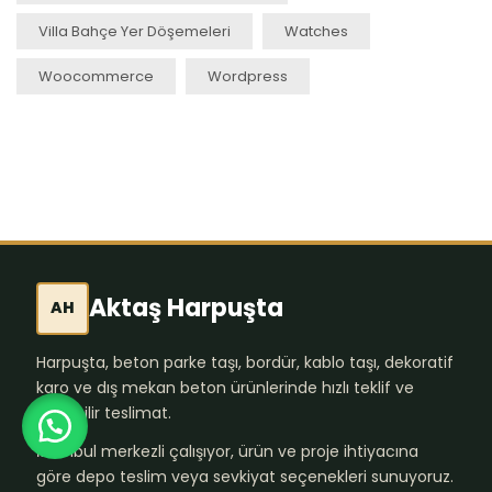
Villa Bahçe Yer Döşemeleri
Watches
Woocommerce
Wordpress
Aktaş Harpuşta
AH
Harpuşta, beton parke taşı, bordür, kablo taşı, dekoratif
karo ve dış mekan beton ürünlerinde hızlı teklif ve
güvenilir teslimat.
İstanbul merkezli çalışıyor, ürün ve proje ihtiyacına
göre depo teslim veya sevkiyat seçenekleri sunuyoruz.