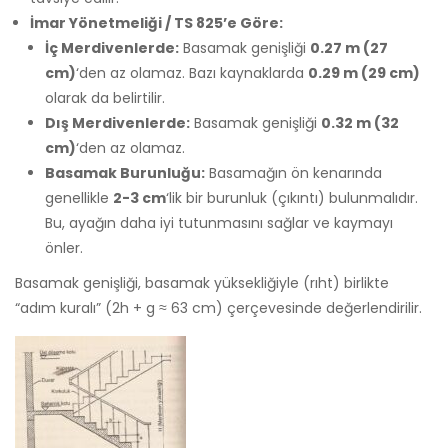
İmar Yönetmeliği / TS 825’e Göre:
İç Merdivenlerde:
Basamak genişliği
0.27 m (27
cm)
‘den az olamaz. Bazı kaynaklarda
0.29 m (29 cm)
olarak da belirtilir.
Dış Merdivenlerde:
Basamak genişliği
0.32 m (32
cm)
‘den az olamaz.
Basamak Burunluğu:
Basamağın ön kenarında
genellikle
2-3 cm
‘lik bir burunluk (çıkıntı) bulunmalıdır.
Bu, ayağın daha iyi tutunmasını sağlar ve kaymayı
önler.
Basamak genişliği, basamak yüksekliğiyle (rıht) birlikte
“adım kuralı” (2h + g ≈ 63 cm) çerçevesinde değerlendirilir.