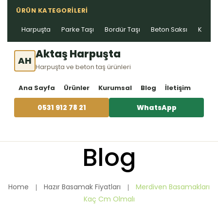
ÜRÜN KATEGORILERI
Harpuşta
Parke Taşı
Bordür Taşı
Beton Saksı
Kablo 
Aktaş Harpuşta
AH
Harpuşta ve beton taş ürünleri
Ana Sayfa
Ürünler
Kurumsal
Blog
İletişim
0531 912 78 21
WhatsApp
Blog
Home
Hazır Basamak Fiyatları
Merdiven Basamakları
Kaç Cm Olmalı