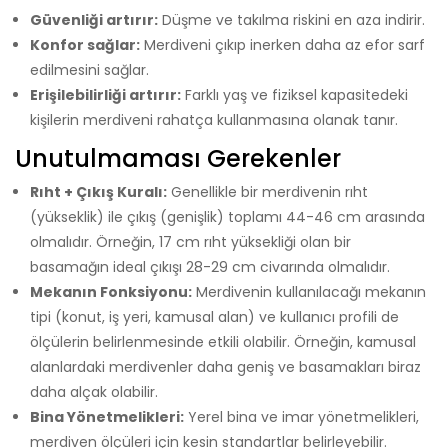
Güvenliği artırır:
Düşme ve takılma riskini en aza indirir.
Konfor sağlar:
Merdiveni çıkıp inerken daha az efor sarf
edilmesini sağlar.
Erişilebilirliği artırır:
Farklı yaş ve fiziksel kapasitedeki
kişilerin merdiveni rahatça kullanmasına olanak tanır.
Unutulmaması Gerekenler
Rıht + Çıkış Kuralı:
Genellikle bir merdivenin rıht
(yükseklik) ile çıkış (genişlik) toplamı 44-46 cm arasında
olmalıdır. Örneğin, 17 cm rıht yüksekliği olan bir
basamağın ideal çıkışı 28-29 cm civarında olmalıdır.
Mekanın Fonksiyonu:
Merdivenin kullanılacağı mekanın
tipi (konut, iş yeri, kamusal alan) ve kullanıcı profili de
ölçülerin belirlenmesinde etkili olabilir. Örneğin, kamusal
alanlardaki merdivenler daha geniş ve basamakları biraz
daha alçak olabilir.
Bina Yönetmelikleri:
Yerel bina ve imar yönetmelikleri,
merdiven ölçüleri için kesin standartlar belirleyebilir.