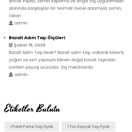
ancak inşaat, zemin kaplama ve doğal taş uygulamaları
alanında karşılaşılan bir terimdir.Genel anlamıyla zemin,
taban
admin
Bazalt Adım Taşı Ölçüleri
Şubat 19, 2026
Bazalt Adım Taşı Nedir? Bazalt adım taşı; volkanik kökenli,
yoğun ve sert yapısıyla bilinen doğal bazalt taşından
üretilen peyzaj ürünüdür. Dış mekânlarda
admin
Etiketler Bulutu
1 Palet Parke Taşı Fiyatı
1 Ton Kayrak Taşı Fiyatı