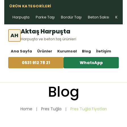
ÜRÜN KATEGORILERI
Harpuşta
Parke Taşı
Bordür Taşı
Beton Saksı
Kablo 
Aktaş Harpuşta
AH
Harpuşta ve beton taş ürünleri
Ana Sayfa
Ürünler
Kurumsal
Blog
İletişim
0531 912 78 21
WhatsApp
Blog
Home
Pres Tuğla
Pres Tuğla Fiyatları