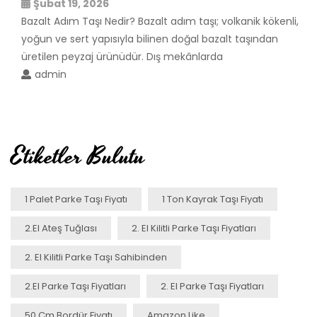
Şubat 19, 2026
Bazalt Adım Taşı Nedir? Bazalt adım taşı; volkanik kökenli,
yoğun ve sert yapısıyla bilinen doğal bazalt taşından
üretilen peyzaj ürünüdür. Dış mekânlarda
admin
Etiketler Bulutu
1 Palet Parke Taşı Fiyatı
1 Ton Kayrak Taşı Fiyatı
2.el Ateş Tuğlası
2. El Kilitli Parke Taşı Fiyatları
2. El Kilitli Parke Taşı Sahibinden
2.el Parke Taşı Fiyatları
2. El Parke Taşı Fiyatları
50 Cm Bordür Fiyatı
Amazon Like