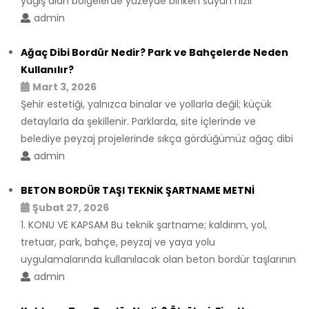
yağış alan bölgelerde yüzeyde biriken suyun hızlı
admin
Ağaç Dibi Bordür Nedir? Park ve Bahçelerde Neden
Kullanılır?
Mart 3, 2026
Şehir estetiği, yalnızca binalar ve yollarla değil; küçük
detaylarla da şekillenir. Parklarda, site içlerinde ve
belediye peyzaj projelerinde sıkça gördüğümüz ağaç dibi
admin
BETON BORDÜR TAŞI TEKNİK ŞARTNAME METNİ
Şubat 27, 2026
1. KONU VE KAPSAM Bu teknik şartname; kaldırım, yol,
tretuar, park, bahçe, peyzaj ve yaya yolu
uygulamalarında kullanılacak olan beton bordür taşlarının
admin