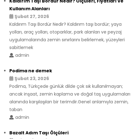
Kaldırım Taşı Bordür Nedir? Ölçüleri, Fiyatları ve
Kullanım Alanları
Şubat 27, 2026
Kaldırım Taşı Bordür Nedir? Kaldırım taşı bordür; yaya
yolları, araç yolları, otoparklar, park alanları ve peyzaj
uygulamalarında zemin sınırlarını belirlemek, yüzeyleri
sabitlemek
admin
Podima ne demek
Şubat 23, 2026
Podima, Türkçede günlük dilde çok sık kullanılmayan;
ancak inşaat, zemin kaplama ve doğal taş uygulamaları
alanında karşılaşılan bir terimdir.Genel anlamıyla zemin,
taban
admin
Bazalt Adım Taşı Ölçüleri