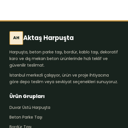
Aktaş Harpuşta
AH
Harpuşta, beton parke taşı, bordür, kablo taşı, dekoratif
karo ve dış mekan beton ürünlerinde hızlı teklif ve
güvenilir teslimat.
İstanbul merkezli çalışıyor, ürün ve proje ihtiyacına
göre depo teslim veya sevkiyat seçenekleri sunuyoruz.
Ürün Grupları
Duvar Üstü Harpuşta
Beton Parke Taşı
Bordür Taşı