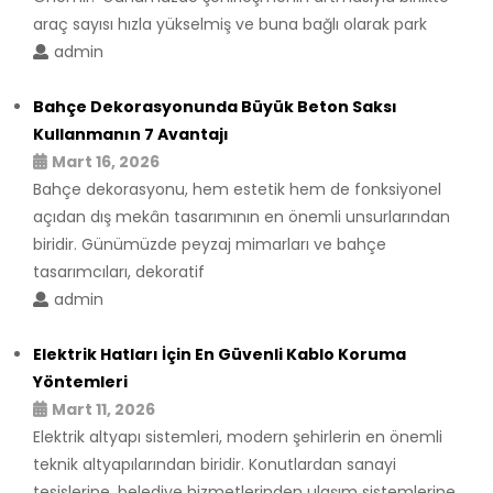
araç sayısı hızla yükselmiş ve buna bağlı olarak park
admin
Bahçe Dekorasyonunda Büyük Beton Saksı
Kullanmanın 7 Avantajı
Mart 16, 2026
Bahçe dekorasyonu, hem estetik hem de fonksiyonel
açıdan dış mekân tasarımının en önemli unsurlarından
biridir. Günümüzde peyzaj mimarları ve bahçe
tasarımcıları, dekoratif
admin
Elektrik Hatları İçin En Güvenli Kablo Koruma
Yöntemleri
Mart 11, 2026
Elektrik altyapı sistemleri, modern şehirlerin en önemli
teknik altyapılarından biridir. Konutlardan sanayi
tesislerine, belediye hizmetlerinden ulaşım sistemlerine