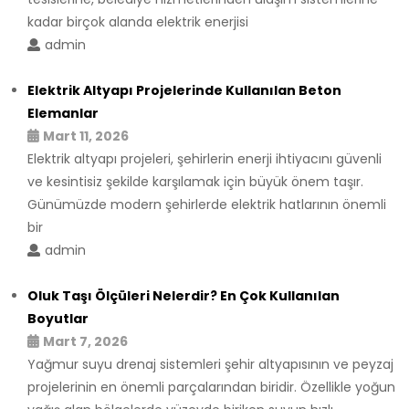
kadar birçok alanda elektrik enerjisi
admin
Elektrik Altyapı Projelerinde Kullanılan Beton
Elemanlar
Mart 11, 2026
Elektrik altyapı projeleri, şehirlerin enerji ihtiyacını güvenli
ve kesintisiz şekilde karşılamak için büyük önem taşır.
Günümüzde modern şehirlerde elektrik hatlarının önemli
bir
admin
Oluk Taşı Ölçüleri Nelerdir? En Çok Kullanılan
Boyutlar
Mart 7, 2026
Yağmur suyu drenaj sistemleri şehir altyapısının ve peyzaj
projelerinin en önemli parçalarından biridir. Özellikle yoğun