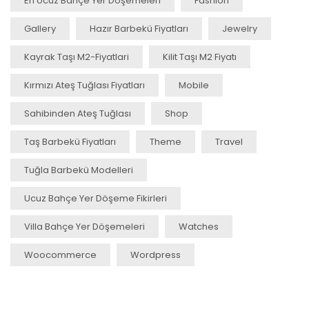
En Ucuz Bahçe Yer Döşemeleri
Fashion
Gallery
Hazır Barbekü Fiyatları
Jewelry
Kayrak Taşı M2-Fiyatlari
Kilit Taşı M2 Fiyatı
Kırmızı Ateş Tuğlası Fiyatları
Mobile
Sahibinden Ateş Tuğlası
Shop
Taş Barbekü Fiyatları
Theme
Travel
Tuğla Barbekü Modelleri
Ucuz Bahçe Yer Döşeme Fikirleri
Villa Bahçe Yer Döşemeleri
Watches
Woocommerce
Wordpress