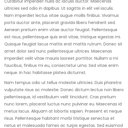
Curabitur imperdiet nulla ac iaculis auctor. Maecenas
ultricies sed odio in dapibus. Ut sagittis in elit vel iaculis.
Nam imperdiet lectus vitae augue mollis finibus. Vivamus
porta auctor ante, placerat gravida libero hendrerit sed.
Aenean pretium enim vitae auctor feugiat. Pellentesque
est risus, pellentesque quis erat vitae, tristique egestas mi.
Quisque feugiat lacus mattis erat mattis rutrum. Donec sit
amet dolor sed nunc pellentesque ultrices. Maecenas
imperdiet velit vitae mauris laoreet porttitor. Nullam a mi
faucibus, finibus mi eu, consectetur urna. Sed vitae enim
neque. In hac habitasse platea dictumst.
Nam tempus odio ut tellus molestie ultricies. Duis pharetra
vulputate risus ac molestie. Donec dictum lectus non libero
pellentesque, id vestibulum velit tincidunt. Cras pretium
nunc lorem, placerat luctus nunc pulvinar eu. Maecenas id
metus lacus. Aliquam at lobortis sapien. Praesent et neque
risus. Pellentesque habitant morbi tristique senectus et
netus et malesuada fames ac turpis egestas. Sed euismod