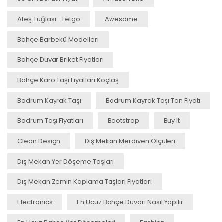
Ateş Tuğlası - Letgo
Awesome
Bahçe Barbekü Modelleri
Bahçe Duvar Briket Fiyatları
Bahçe Karo Taşı Fiyatları Koçtaş
Bodrum Kayrak Taşı
Bodrum Kayrak Taşı Ton Fiyatı
Bodrum Taşı Fiyatları
Bootstrap
Buy It
Clean Design
Dış Mekan Merdiven Ölçüleri
Dış Mekan Yer Döşeme Taşları
Dış Mekan Zemin Kaplama Taşları Fiyatları
Electronics
En Ucuz Bahçe Duvarı Nasıl Yapılır