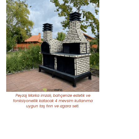
Peyzaj Marka imzalı, bahçenize estetik ve
fonksiyonellik katacak 4 mevsim kullanıma
uygun taş fırın ve ızgara seti.