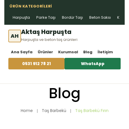
ÜRÜN KATEGORILERI
Harpuşta
Parke Taşı
Bordür Taşı
Beton Saksı
Kablo 
Aktaş Harpuşta
AH
Harpuşta ve beton taş ürünleri
Ana Sayfa
Ürünler
Kurumsal
Blog
İletişim
0531 912 78 21
WhatsApp
Blog
Home
Taş Barbekü
Taş Barbekü Fırın