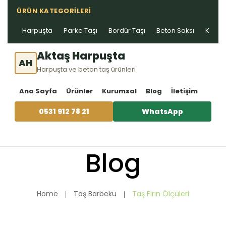
ÜRÜN KATEGORILERI
Harpuşta
Parke Taşı
Bordür Taşı
Beton Saksı
Kablo 
Aktaş Harpuşta
AH
Harpuşta ve beton taş ürünleri
Ana Sayfa
Ürünler
Kurumsal
Blog
İletişim
0531 912 78 21
WhatsApp
Blog
Home
Taş Barbekü
Taş Fırın Ölçüleri