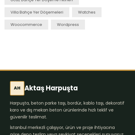
Villa Bahçe Yer Döşemeleri
Watches
Woocommerce
Wordpress
Aktaş Harpuşta
AH
Harpuşta, beton parke taşı, bordür, kablo taşı, dekoratif
karo ve dış mekan beton ürünlerinde hızlı teklif ve
güvenilir teslimat.
İstanbul merkezli çalışıyor, ürün ve proje ihtiyacına
göre depo teslim veya sevkiyat seçenekleri sunuyoruz.