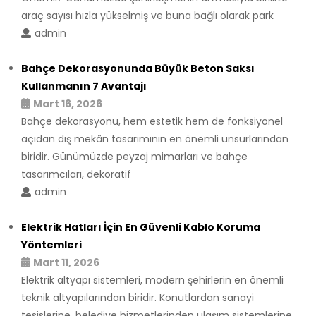
araç sayısı hızla yükselmiş ve buna bağlı olarak park
admin
Bahçe Dekorasyonunda Büyük Beton Saksı
Kullanmanın 7 Avantajı
Mart 16, 2026
Bahçe dekorasyonu, hem estetik hem de fonksiyonel
açıdan dış mekân tasarımının en önemli unsurlarından
biridir. Günümüzde peyzaj mimarları ve bahçe
tasarımcıları, dekoratif
admin
Elektrik Hatları İçin En Güvenli Kablo Koruma
Yöntemleri
Mart 11, 2026
Elektrik altyapı sistemleri, modern şehirlerin en önemli
teknik altyapılarından biridir. Konutlardan sanayi
tesislerine, belediye hizmetlerinden ulaşım sistemlerine