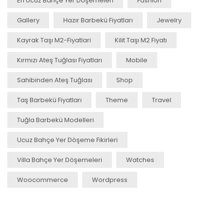
En Ucuz Bahçe Yer Döşemeleri
Fashion
Gallery
Hazır Barbekü Fiyatları
Jewelry
Kayrak Taşı M2-Fiyatlari
Kilit Taşı M2 Fiyatı
Kırmızı Ateş Tuğlası Fiyatları
Mobile
Sahibinden Ateş Tuğlası
Shop
Taş Barbekü Fiyatları
Theme
Travel
Tuğla Barbekü Modelleri
Ucuz Bahçe Yer Döşeme Fikirleri
Villa Bahçe Yer Döşemeleri
Watches
Woocommerce
Wordpress