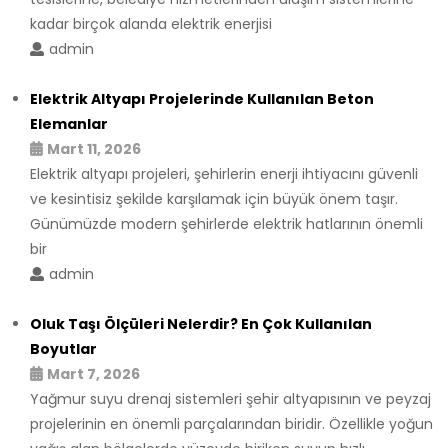
kadar birçok alanda elektrik enerjisi
admin
Elektrik Altyapı Projelerinde Kullanılan Beton
Elemanlar
Mart 11, 2026
Elektrik altyapı projeleri, şehirlerin enerji ihtiyacını güvenli
ve kesintisiz şekilde karşılamak için büyük önem taşır.
Günümüzde modern şehirlerde elektrik hatlarının önemli
bir
admin
Oluk Taşı Ölçüleri Nelerdir? En Çok Kullanılan
Boyutlar
Mart 7, 2026
Yağmur suyu drenaj sistemleri şehir altyapısının ve peyzaj
projelerinin en önemli parçalarından biridir. Özellikle yoğun