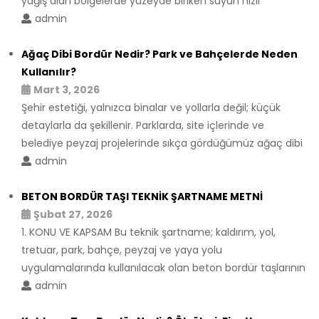
yağış alan bölgelerde yüzeyde biriken suyun hızlı
admin
Ağaç Dibi Bordür Nedir? Park ve Bahçelerde Neden
Kullanılır?
Mart 3, 2026
Şehir estetiği, yalnızca binalar ve yollarla değil; küçük
detaylarla da şekillenir. Parklarda, site içlerinde ve
belediye peyzaj projelerinde sıkça gördüğümüz ağaç dibi
admin
BETON BORDÜR TAŞI TEKNİK ŞARTNAME METNİ
Şubat 27, 2026
1. KONU VE KAPSAM Bu teknik şartname; kaldırım, yol,
tretuar, park, bahçe, peyzaj ve yaya yolu
uygulamalarında kullanılacak olan beton bordür taşlarının
admin