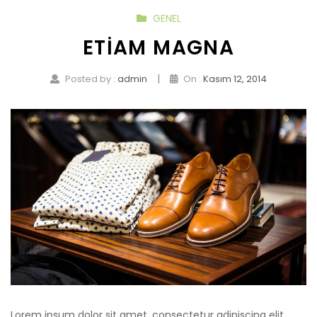
GENEL
ETIAM MAGNA
|
Posted by :
admin
On :
Kasım 12, 2014
Lorem ipsum dolor sit amet, consectetur adipiscing elit.