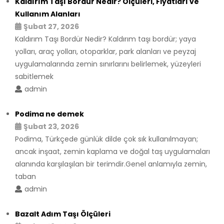
Kaldırım Taşı Bordür Nedir? Ölçüleri, Fiyatları ve
Kullanım Alanları
Şubat 27, 2026
Kaldırım Taşı Bordür Nedir? Kaldırım taşı bordür; yaya
yolları, araç yolları, otoparklar, park alanları ve peyzaj
uygulamalarında zemin sınırlarını belirlemek, yüzeyleri
sabitlemek
admin
Podima ne demek
Şubat 23, 2026
Podima, Türkçede günlük dilde çok sık kullanılmayan;
ancak inşaat, zemin kaplama ve doğal taş uygulamaları
alanında karşılaşılan bir terimdir.Genel anlamıyla zemin,
taban
admin
Bazalt Adım Taşı Ölçüleri