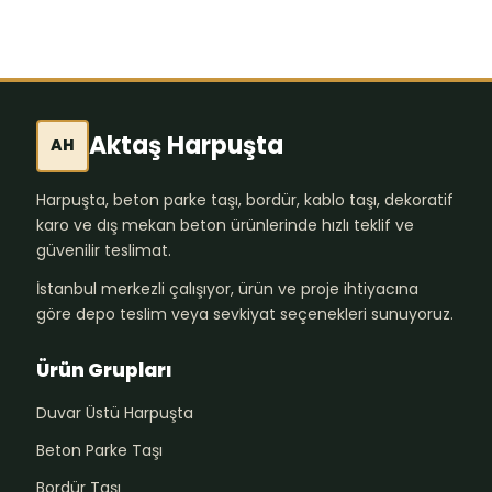
Aktaş Harpuşta
AH
Harpuşta, beton parke taşı, bordür, kablo taşı, dekoratif
karo ve dış mekan beton ürünlerinde hızlı teklif ve
güvenilir teslimat.
İstanbul merkezli çalışıyor, ürün ve proje ihtiyacına
göre depo teslim veya sevkiyat seçenekleri sunuyoruz.
Ürün Grupları
Duvar Üstü Harpuşta
Beton Parke Taşı
Bordür Taşı