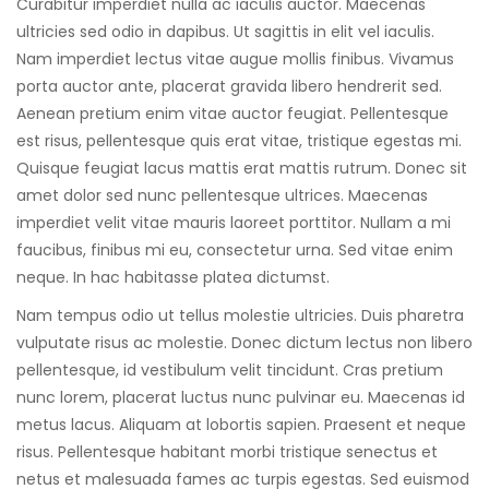
Curabitur imperdiet nulla ac iaculis auctor. Maecenas
ultricies sed odio in dapibus. Ut sagittis in elit vel iaculis.
Nam imperdiet lectus vitae augue mollis finibus. Vivamus
porta auctor ante, placerat gravida libero hendrerit sed.
Aenean pretium enim vitae auctor feugiat. Pellentesque
est risus, pellentesque quis erat vitae, tristique egestas mi.
Quisque feugiat lacus mattis erat mattis rutrum. Donec sit
amet dolor sed nunc pellentesque ultrices. Maecenas
imperdiet velit vitae mauris laoreet porttitor. Nullam a mi
faucibus, finibus mi eu, consectetur urna. Sed vitae enim
neque. In hac habitasse platea dictumst.
Nam tempus odio ut tellus molestie ultricies. Duis pharetra
vulputate risus ac molestie. Donec dictum lectus non libero
pellentesque, id vestibulum velit tincidunt. Cras pretium
nunc lorem, placerat luctus nunc pulvinar eu. Maecenas id
metus lacus. Aliquam at lobortis sapien. Praesent et neque
risus. Pellentesque habitant morbi tristique senectus et
netus et malesuada fames ac turpis egestas. Sed euismod