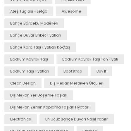
Ateş Tuğlası - Letgo
Awesome
Bahçe Barbekü Modelleri
Bahçe Duvar Briket Fiyatları
Bahçe Karo Taşı Fiyatları Koçtaş
Bodrum Kayrak Taşı
Bodrum Kayrak Taşı Ton Fiyatı
Bodrum Taşı Fiyatları
Bootstrap
Buy It
Clean Design
Dış Mekan Merdiven Ölçüleri
Dış Mekan Yer Döşeme Taşları
Dış Mekan Zemin Kaplama Taşları Fiyatları
Electronics
En Ucuz Bahçe Duvarı Nasıl Yapılır