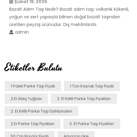
Şubat 19, 2026
Bazalt Adım Taşı Nedir? Bazalt adım taşı; volkanik kökenli,
yoğun ve sert yapısıyla bilinen doğal bazalt taşından
üretilen peyzaj ürünüdür. Dış mekânlarda
admin
Etiketler Bulutu
1 Palet Parke Taşı Fiyatı
1 Ton Kayrak Taşı Fiyatı
2.el Ateş Tuğlası
2. El Kilitli Parke Taşı Fiyatları
2. El Kilitli Parke Taşı Sahibinden
2.el Parke Taşı Fiyatları
2. El Parke Taşı Fiyatları
50 Cm Bordür Fiyatı
Amazon Like