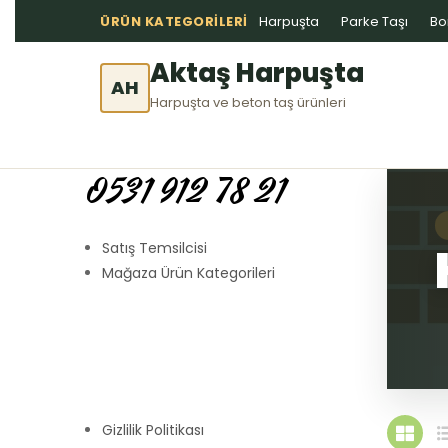
ÜRÜN KATEGORILERI
Harpuşta
Parke Taşı
Bo
Aktaş Harpuşta
AH
Harpuşta ve beton taş ürünleri
0531 912 78 21
Satış Temsilcisi
Mağaza Ürün Kategorileri
Gizlilik Politikası