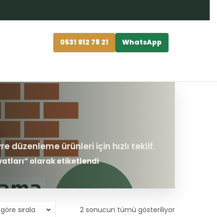
0531 912 78 21
WhatsApp
yatları” olarak etiketlendi
göre sırala
2 sonucun tümü gösteriliyor
En