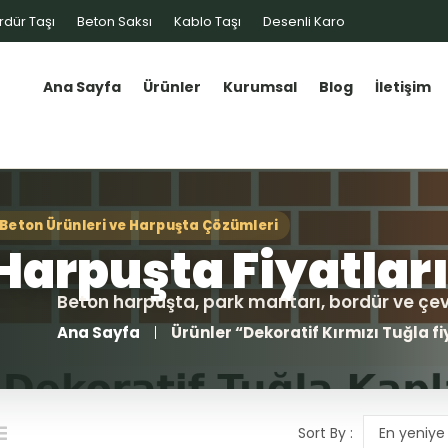
rdür Taşı
Beton Saksı
Kablo Taşı
Desenli Karo
Ana Sayfa
Ürünler
Kurumsal
Blog
İletişim
Ana Sayfa
Ürünler “Dekoratif Kırmızı Tuğla fi
Sort By :
En yeniye 