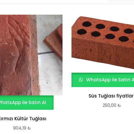
WhatsApp ile Satın A
Süs Tuğlası fiyatlar
hatsApp ile Satın Al
250,00
₺
Kırmızı Kültür Tuğlası
904,19
₺