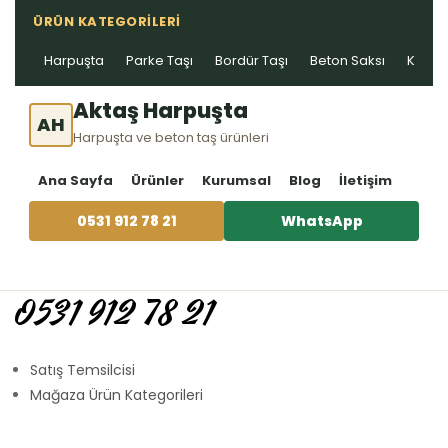
ÜRÜN KATEGORILERI
Harpuşta
Parke Taşı
Bordür Taşı
Beton Saksı
Kablo 
Aktaş Harpuşta
AH
Harpuşta ve beton taş ürünleri
Ana Sayfa
Ürünler
Kurumsal
Blog
İletişim
0531 912 78 21
WhatsApp
0531 912 78 21
Satış Temsilcisi
Mağaza Ürün Kategorileri