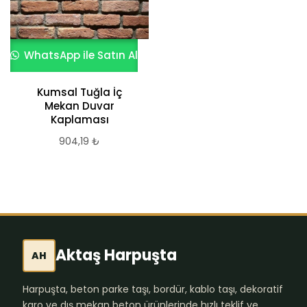
WhatsApp ile Satın Al
Kumsal Tuğla İç
Mekan Duvar
Kaplaması
904,19
₺
Aktaş Harpuşta
AH
Harpuşta, beton parke taşı, bordür, kablo taşı, dekoratif
karo ve dış mekan beton ürünlerinde hızlı teklif ve