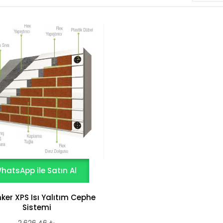
hatsApp ile Satın Al
nker XPS Isı Yalıtım Cephe
Sistemi
2.626,46
₺