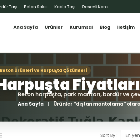
rdür Taşı
Beton Saksı
Kablo Taşı
Desenli Karo
Ana Sayfa
Ürünler
Kurumsal
Blog
İletişim
Ana Sayfa
Ürünler “dıştan mantolama” olara
Sort By :
En yen