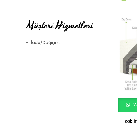
Müşteri Hizmetleri
İade/Değişim
W
İzokli