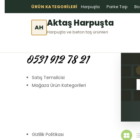
ÜRÜN KATEGORILERI
Harpuşta
Parke Taşı
Bo
Aktaş Harpuşta
AH
Harpuşta ve beton taş ürünleri
0531 912 78 21
Satış Temsilcisi
Mağaza Ürün Kategorileri
Gizlilik Politikası