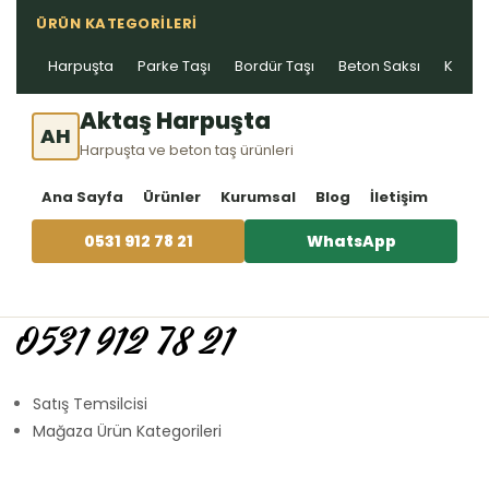
ÜRÜN KATEGORILERI
Harpuşta
Parke Taşı
Bordür Taşı
Beton Saksı
Kablo 
Aktaş Harpuşta
AH
Harpuşta ve beton taş ürünleri
Ana Sayfa
Ürünler
Kurumsal
Blog
İletişim
0531 912 78 21
WhatsApp
0531 912 78 21
Satış Temsilcisi
Mağaza Ürün Kategorileri