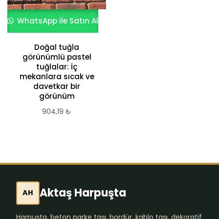
WhatsApp ile Satın Al
Doğal tuğla
görünümlü pastel
tuğlalar: İç
mekanlara sıcak ve
davetkar bir
görünüm
904,19
₺
Aktaş Harpuşta
AH
Harpuşta, beton parke taşı, bordür, kablo taşı, dekoratif