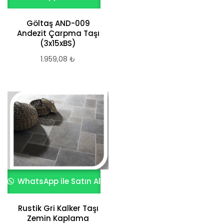
Göltaş AND-009
Andezit Çarpma Taşı
(3x15xBS)
1.959,08
₺
WhatsApp ile Satın Al
Rustik Gri Kalker Taşı
Zemin Kaplama