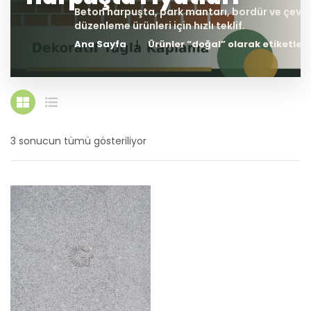
Ana Sayfa
Ürünler “doğal” olarak etiketlen
3 sonucun tümü gösteriliyor
En
yeniye
göre
sıralandı