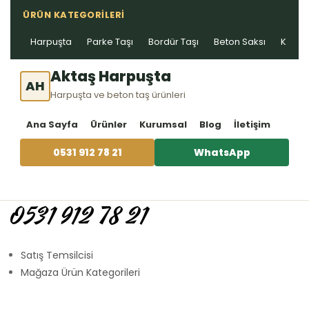
ÜRÜN KATEGORILERI
Harpuşta
Parke Taşı
Bordür Taşı
Beton Saksı
Kablo 
Aktaş Harpuşta
AH
Harpuşta ve beton taş ürünleri
Ana Sayfa
Ürünler
Kurumsal
Blog
İletişim
0531 912 78 21
WhatsApp
0531 912 78 21
Satış Temsilcisi
Mağaza Ürün Kategorileri