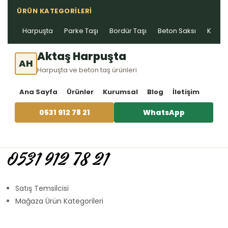
ÜRÜN KATEGORILERI
Harpuşta
Parke Taşı
Bordür Taşı
Beton Saksı
Kablo 
Aktaş Harpuşta
AH
Harpuşta ve beton taş ürünleri
Ana Sayfa
Ürünler
Kurumsal
Blog
İletişim
0531 912 78 21
WhatsApp
0531 912 78 21
Satış Temsilcisi
Mağaza Ürün Kategorileri