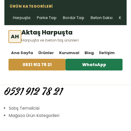
ÜRÜN KATEGORILERI
Harpuşta
Parke Taşı
Bordür Taşı
Beton Saksı
Kablo 
Aktaş Harpuşta
AH
Harpuşta ve beton taş ürünleri
Ana Sayfa
Ürünler
Kurumsal
Blog
İletişim
0531 912 78 21
WhatsApp
0531 912 78 21
Satış Temsilcisi
Mağaza Ürün Kategorileri