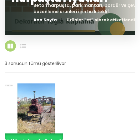
Ana Sayfa
Ürünler “et” olarak etiketlendi
3 sonucun tümü gösteriliyor
En
yeniye
göre
sıralandı