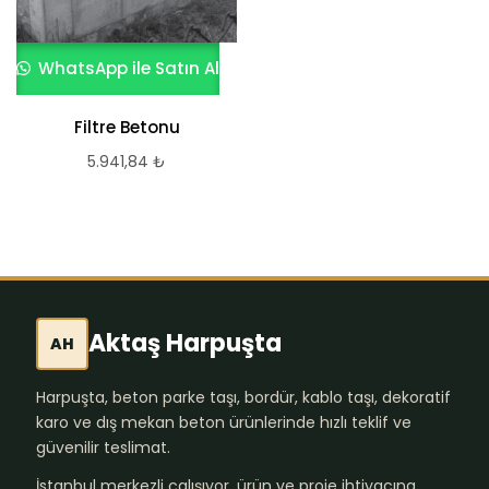
WhatsApp ile Satın Al
Filtre Betonu
5.941,84
₺
Aktaş Harpuşta
AH
Harpuşta, beton parke taşı, bordür, kablo taşı, dekoratif
karo ve dış mekan beton ürünlerinde hızlı teklif ve
güvenilir teslimat.
İstanbul merkezli çalışıyor, ürün ve proje ihtiyacına