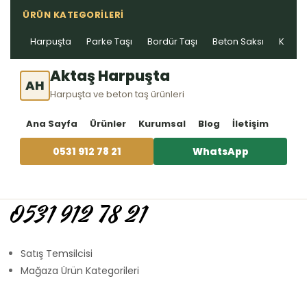
ÜRÜN KATEGORILERI
Harpuşta
Parke Taşı
Bordür Taşı
Beton Saksı
Kablo 
Aktaş Harpuşta
AH
Harpuşta ve beton taş ürünleri
Ana Sayfa
Ürünler
Kurumsal
Blog
İletişim
0531 912 78 21
WhatsApp
0531 912 78 21
Satış Temsilcisi
Mağaza Ürün Kategorileri