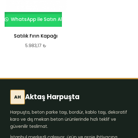
WhatsApp ile Satın Al
Satılık Fırın Kapağı
5.983,17
₺
Aktaş Harpuşta
AH
Harpuşta, beton parke taşı, bordür, kablo taşı, dekoratif
karo ve dış mekan beton ürünlerinde hızlı teklif ve
güvenilir teslimat.
İstanbul merkezli çalışıyor, ürün ve proje ihtiyacına