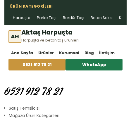
ÜRÜN KATEGORILERI
Harpuşta
Parke Taşı
Bordür Taşı
Beton Saksı
Kablo 
Aktaş Harpuşta
AH
Harpuşta ve beton taş ürünleri
Ana Sayfa
Ürünler
Kurumsal
Blog
İletişim
0531 912 78 21
WhatsApp
0531 912 78 21
Satış Temsilcisi
Mağaza Ürün Kategorileri