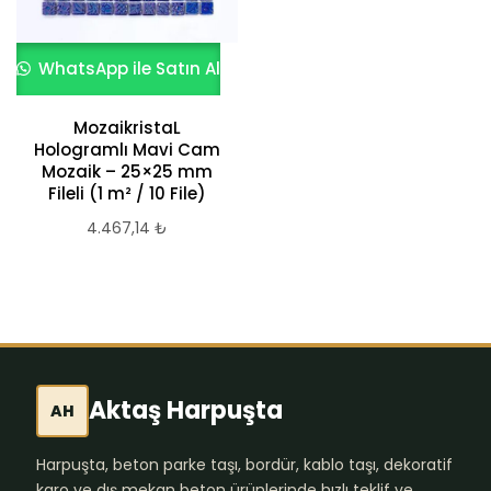
WhatsApp ile Satın Al
MozaikristaL
Hologramlı Mavi Cam
Mozaik – 25×25 mm
Fileli (1 m² / 10 File)
4.467,14
₺
Aktaş Harpuşta
AH
Harpuşta, beton parke taşı, bordür, kablo taşı, dekoratif
karo ve dış mekan beton ürünlerinde hızlı teklif ve