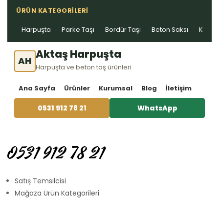
ÜRÜN KATEGORILERI
Harpuşta
Parke Taşı
Bordür Taşı
Beton Saksı
Kablo 
Aktaş Harpuşta
AH
Harpuşta ve beton taş ürünleri
Ana Sayfa
Ürünler
Kurumsal
Blog
İletişim
0531 912 78 21
WhatsApp
0531 912 78 21
Satış Temsilcisi
Mağaza Ürün Kategorileri