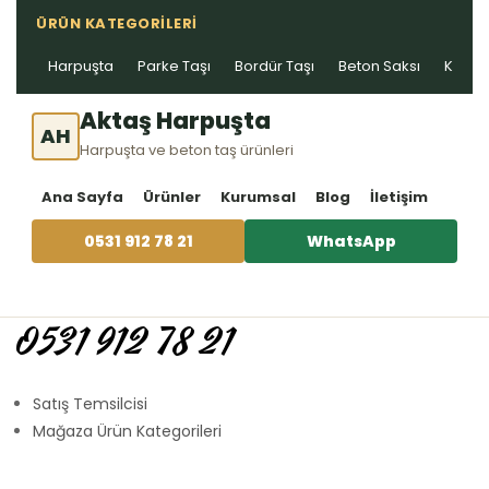
ÜRÜN KATEGORILERI
Harpuşta
Parke Taşı
Bordür Taşı
Beton Saksı
Kablo 
Aktaş Harpuşta
AH
Harpuşta ve beton taş ürünleri
Ana Sayfa
Ürünler
Kurumsal
Blog
İletişim
0531 912 78 21
WhatsApp
0531 912 78 21
Satış Temsilcisi
Mağaza Ürün Kategorileri