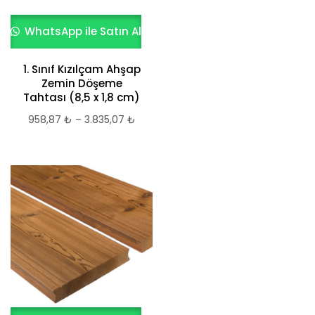
WhatsApp ile Satın Al
1. Sınıf Kızılçam Ahşap
Zemin Döşeme
Tahtası (8,5 x 1,8 cm)
958,87
₺
–
3.835,07
₺
Fiyat
aralığı:
958,87 ₺
-
3.835,07 ₺