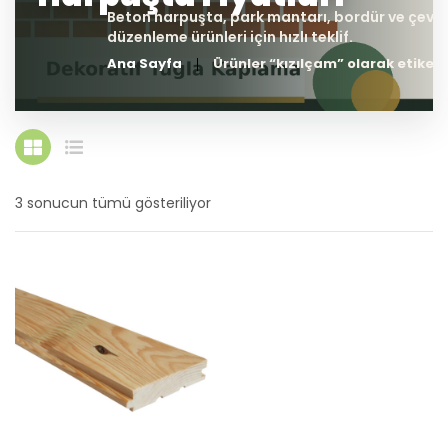
Ana Sayfa
Ürünler “kızılçam” olarak etiket
3 sonucun tümü gösteriliyor
En
yeniye
göre
sıralandı