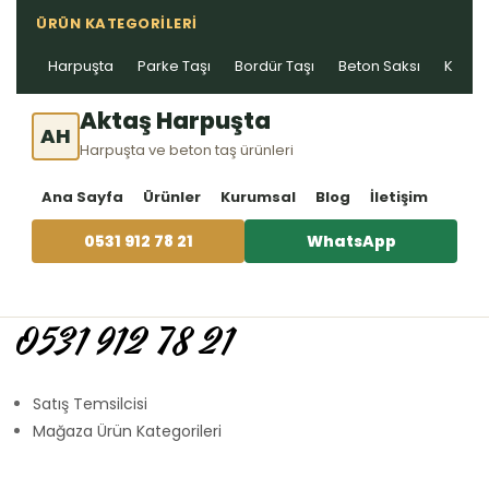
ÜRÜN KATEGORILERI
Harpuşta
Parke Taşı
Bordür Taşı
Beton Saksı
Kablo 
Aktaş Harpuşta
AH
Harpuşta ve beton taş ürünleri
Ana Sayfa
Ürünler
Kurumsal
Blog
İletişim
0531 912 78 21
WhatsApp
0531 912 78 21
Satış Temsilcisi
Mağaza Ürün Kategorileri