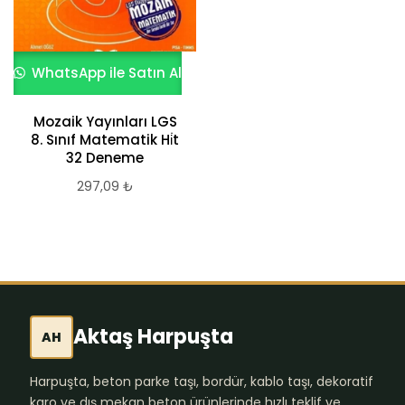
WhatsApp ile Satın Al
Mozaik Yayınları LGS
8. Sınıf Matematik Hi̇t
32 Deneme
297,09
₺
Aktaş Harpuşta
AH
Harpuşta, beton parke taşı, bordür, kablo taşı, dekoratif
karo ve dış mekan beton ürünlerinde hızlı teklif ve