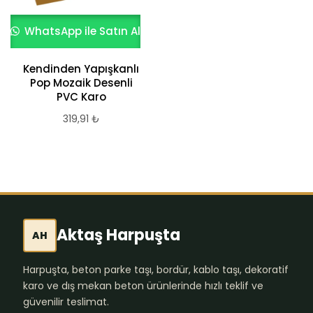
WhatsApp ile Satın Al
Kendinden Yapışkanlı
Pop Mozaik Desenli
PVC Karo
319,91
₺
Aktaş Harpuşta
AH
Harpuşta, beton parke taşı, bordür, kablo taşı, dekoratif
karo ve dış mekan beton ürünlerinde hızlı teklif ve
güvenilir teslimat.