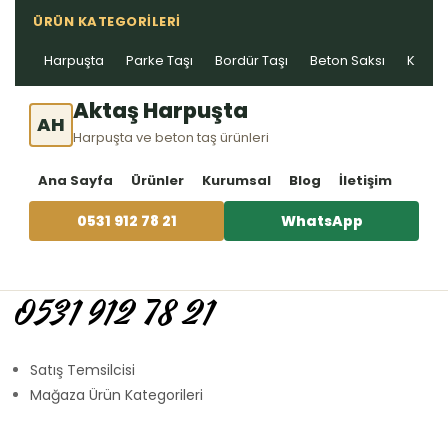
ÜRÜN KATEGORILERI
Harpuşta
Parke Taşı
Bordür Taşı
Beton Saksı
Kablo 
Aktaş Harpuşta
AH
Harpuşta ve beton taş ürünleri
Ana Sayfa
Ürünler
Kurumsal
Blog
İletişim
0531 912 78 21
WhatsApp
0531 912 78 21
Satış Temsilcisi
Mağaza Ürün Kategorileri