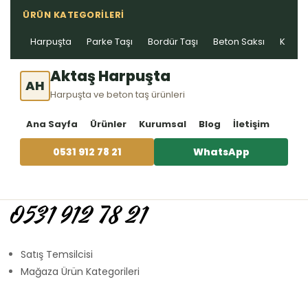
ÜRÜN KATEGORILERI
Harpuşta
Parke Taşı
Bordür Taşı
Beton Saksı
Kablo 
Aktaş Harpuşta
AH
Harpuşta ve beton taş ürünleri
Ana Sayfa
Ürünler
Kurumsal
Blog
İletişim
0531 912 78 21
WhatsApp
0531 912 78 21
Satış Temsilcisi
Mağaza Ürün Kategorileri