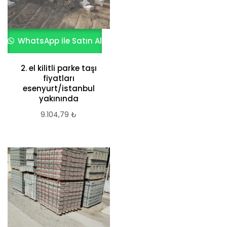
WhatsApp ile Satın Al
2. el kilitli parke taşı
fiyatları
esenyurt/istanbul
yakınında
9.104,79
₺