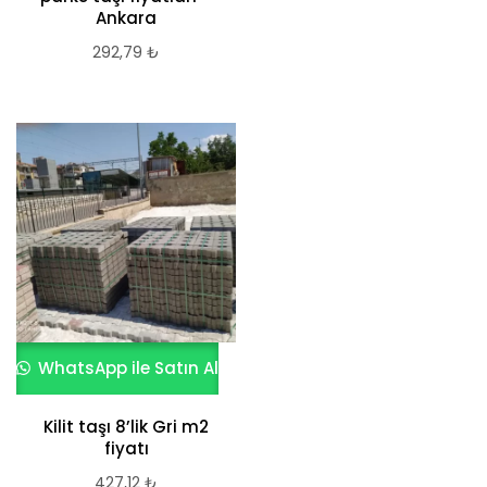
Ankara
292,79
₺
WhatsApp ile Satın Al
Kilit taşı 8’lik Gri m2
fiyatı
427,12
₺