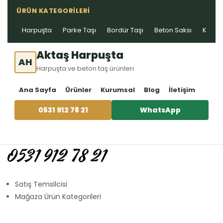
ÜRÜN KATEGORILERI
Harpuşta
Parke Taşı
Bordür Taşı
Beton Saksı
Kablo 
Aktaş Harpuşta
AH
Harpuşta ve beton taş ürünleri
Ana Sayfa
Ürünler
Kurumsal
Blog
İletişim
0531 912 78 21
WhatsApp
0531 912 78 21
Satış Temsilcisi
Mağaza Ürün Kategorileri