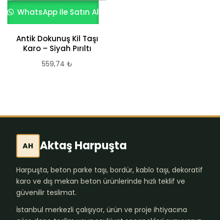
WhatsApp ile Satın Al
Antik Dokunuş Kil Taşı
Karo – Siyah Pırıltı
559,74
₺
Aktaş Harpuşta
AH
Harpuşta, beton parke taşı, bordür, kablo taşı, dekoratif
karo ve dış mekan beton ürünlerinde hızlı teklif ve
güvenilir teslimat.
İstanbul merkezli çalışıyor, ürün ve proje ihtiyacına