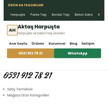
ÜRÜN KATEGORILERI
Harpuşta
Parke Taşı
Bordür Taşı
Beton Saksı
Kablo 
Aktaş Harpuşta
AH
Harpuşta ve beton taş ürünleri
Ana Sayfa
Ürünler
Kurumsal
Blog
İletişim
0531 912 78 21
WhatsApp
0531 912 78 21
Satış Temsilcisi
Mağaza Ürün Kategorileri