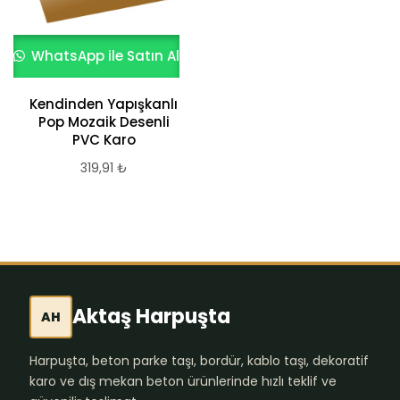
WhatsApp ile Satın Al
Kendinden Yapışkanlı
Pop Mozaik Desenli
PVC Karo
319,91
₺
Aktaş Harpuşta
AH
Harpuşta, beton parke taşı, bordür, kablo taşı, dekoratif
karo ve dış mekan beton ürünlerinde hızlı teklif ve