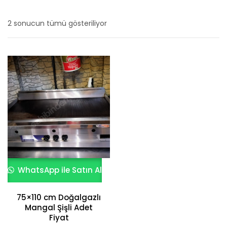
2 sonucun tümü gösteriliyor
En
yeniye
göre
sıralandı
WhatsApp ile Satın Al
75×110 cm Doğalgazlı
Mangal Şişli Adet
Fiyat