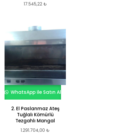
17.545,22
₺
WhatsApp ile Satın Al
2. El Paslanmaz Ateş
Tuğlalı Kömürlü
Tezgahlı Mangal
1.291.704,00
₺