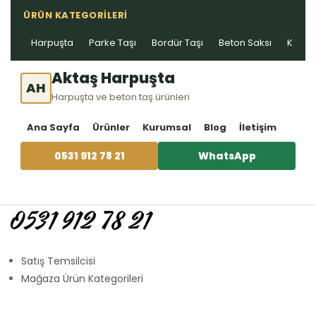
ÜRÜN KATEGORILERI
Harpuşta
Parke Taşı
Bordür Taşı
Beton Saksı
Kablo 
Aktaş Harpuşta
AH
Harpuşta ve beton taş ürünleri
Ana Sayfa
Ürünler
Kurumsal
Blog
İletişim
0531 912 78 21
WhatsApp
0531 912 78 21
Satış Temsilcisi
Mağaza Ürün Kategorileri