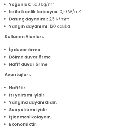
Yoğunluk:
500 kg/m³
Isı iletkenlik katsayısı:
0,10 W/mK
Basınç dayanımı:
2,5 N/mm²
Yangın dayanımı:
120 dakika
Kullanım Alanları:
İç duvar örme
Bölme duvar örme
Hafif duvar örme
Avantajları:
Hafiftir.
Isı yalıtımı iyidir.
Yangına dayanıklıdır.
Ses yalıtımı iyidir.
İşlenmesi kolaydır.
Ekonomiktir.