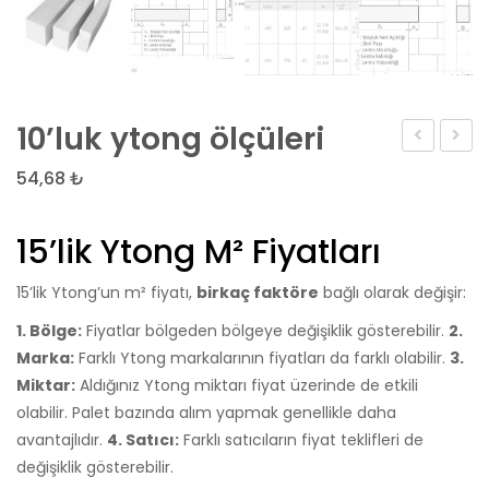
10’luk ytong ölçüleri
Minyatür
taşı
54,68
₺
gıda
fiyatla
Oyun
15’lik Ytong M² Fiyatları
dıy
mantar
15’lik Ytong’un m² fiyatı,
birkaç faktöre
bağlı olarak değişir:
kök
1. Bölge:
Fiyatlar bölgeden bölgeye değişiklik gösterebilir.
2.
sebze
Marka:
Farklı Ytong markalarının fiyatları da farklı olabilir.
3.
kalıp
Miktar:
Aldığınız Ytong miktarı fiyat üzerinde de etkili
çilek
olabilir. Palet bazında alım yapmak genellikle daha
avantajlıdır.
4. Satıcı:
Farklı satıcıların fiyat teklifleri de
meyve
değişiklik gösterebilir.
şeffaf