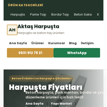
ÜRÜN KATEGORILERI
Harpuşta
Parke Taşı
Bordür Taşı
Beton Saksı
Kablo 
Aktaş Harpuşta
AH
Harpuşta ve beton taş ürünleri
Ana Sayfa
Ürünler
Kurumsal
Blog
İletişim
0531 912 78 21
WhatsApp
Ana Sayfa
Yapı Market