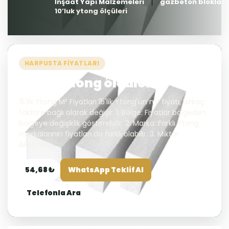
İnşaat Yapı Malzemeleri
gazbeton bloklar
10’luk ytong ölçüleri
HARPUSTA FIYATLARI
10’luk ytong ölçüleri
15'lik Ytong M² Fiyatları 15'lik Ytong'un m² fiyatı, birkaç
faktöre bağlı olarak değişir: 1. Bölge: Fiyatlar bölgeden
bölgeye değişiklik gösterebilir. 2. Marka: Farklı Ytong
markalarının fiyatları da farklı olabilir. 3. Miktar:
Aldığınız...
54,68 ₺
WhatsApp Teklif Al
Telefonla Ara