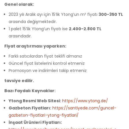
silikon
Genel olarak:
kalıp
2023 yılı Aralık ayı için 15’lik Ytong’un m² fiyatı
300-350 TL
minyatür
arasında değişmektedir.
1 palet 15’lik Ytong’un fiyatı ise
2.400-2.800 TL
arasındadır.
Fiyat araştırması yaparken:
Farklı satıcılardan fiyat teklifi almanız
Güncel fiyat listelerini kontrol etmeniz
Promosyon ve indirimleri takip etmeniz
tavsiye edilir.
Bazı Faydalı Kaynaklar:
Ytong Resmi Web Sitesi:
https://www.ytong.de/
Gazbeton Fiyatları:
https://santiyede.com/guncel-
gazbeton-fiyatlari-ytong-fiyatlari/
İnşaat Ürünleri Fiyatları: