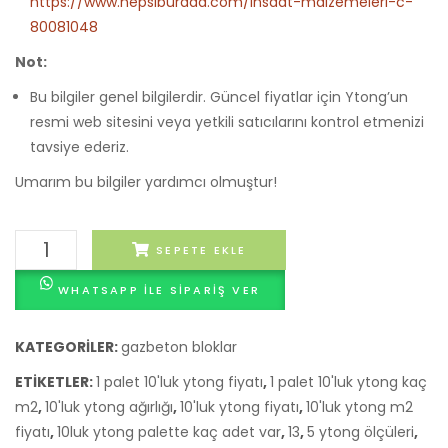
https://www.hepsiburada.com/insaat-malzemeleri-c-
80081048
Not:
Bu bilgiler genel bilgilerdir. Güncel fiyatlar için Ytong’un
resmi web sitesini veya yetkili satıcılarını kontrol etmenizi
tavsiye ederiz.
Umarım bu bilgiler yardımcı olmuştur!
10'luk
SEPETE EKLE
ytong
WHATSAPP ILE SIPARIŞ VER
ölçüleri
adet
KATEGORILER:
gazbeton bloklar
ETIKETLER:
1 palet 10'luk ytong fiyatı
,
1 palet 10'luk ytong kaç
m2
,
10'luk ytong ağırlığı
,
10'luk ytong fiyatı
,
10'luk ytong m2
fiyatı
,
10luk ytong palette kaç adet var
,
13
,
5 ytong ölçüleri
,