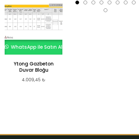
WhatsApp ile Satın Al
WhatsApp ile Satın Al
Ytong Gazbeton
Aktas 20x20x40 cm
Duvar Bloğu
20 MPa Gazbeton
Blok
4.009,45
₺
35,74
₺