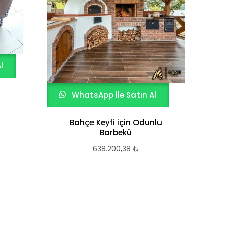
l
WhatsApp ile Satın Al
Bahçe Keyfi için Odunlu
W
Barbekü
638.200,38
₺