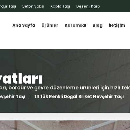
rdür Taşı
Beton Saksı
Kablo Taşı
Desenli Karo
Ana Sayfa
Ürünler
Kurumsal
Blog
İletişim
vşehir Taşı
14’lük Renkli Doğal Briket Nevşehir Taşı