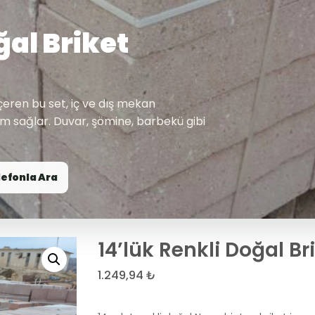
ğal Briket
içeren bu set, iç ve dış mekan
üm sağlar. Duvar, şömine, barbekü gibi
lefonla Ara
14’lük Renkli Doğal Br
1.249,94
₺