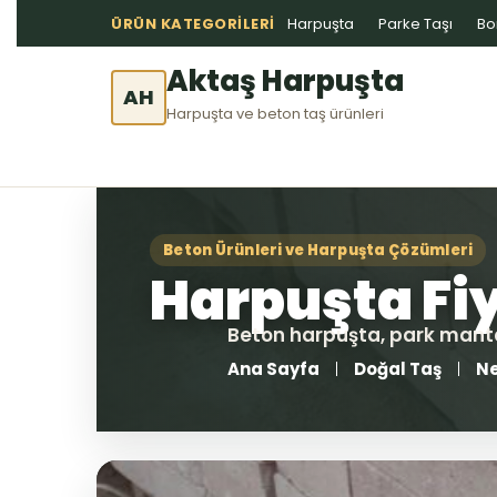
ÜRÜN KATEGORILERI
Harpuşta
Parke Taşı
Bo
Aktaş Harpuşta
AH
Harpuşta ve beton taş ürünleri
Ana Sayfa
Doğal Taş
Ne