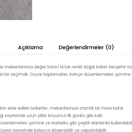
Açıklama
Değerlendirmeler (0)
ı ile mekanlarınıza değer katın! 14’lük renkli doğal briket Nevşehir
l bir seçimdir. Duvar kaplamaları, bahçe düzenlemeleri, şömine v
dan elde edilen briketler, mekanlarınıza otantik bir hava katar.
ı sayesinde uzun yıllar boyunca ilk günkü gibi kalır.
enlemeleri, şömine ve barbekü gibi çeşitli alanlarda kullanılabili
eyi sayesinde kolayca döşenebilir ve yapıştırılabilir.