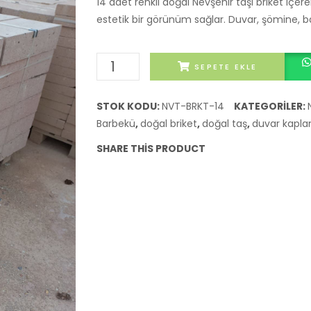
14 adet renkli doğal Nevşehir taşı briket içer
estetik bir görünüm sağlar. Duvar, şömine, b
14'lük
SEPETE EKLE
Renkli
Doğal
STOK KODU:
NVT-BRKT-14
KATEGORILER:
Briket
Barbekü
,
doğal briket
,
doğal taş
,
duvar kapl
Nevşehir
SHARE THIS PRODUCT
Taşı
adet