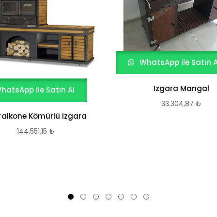
WhatsApp ile Satın A
Izgara Mangal
hatsApp ile Satın Al
33.304,87
₺
ralkone Kömürlü Izgara
144.551,15
₺