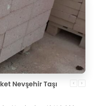
iket Nevşehir Taşı
ve
105-
Dayanıklı
3
19’luk
Fiber