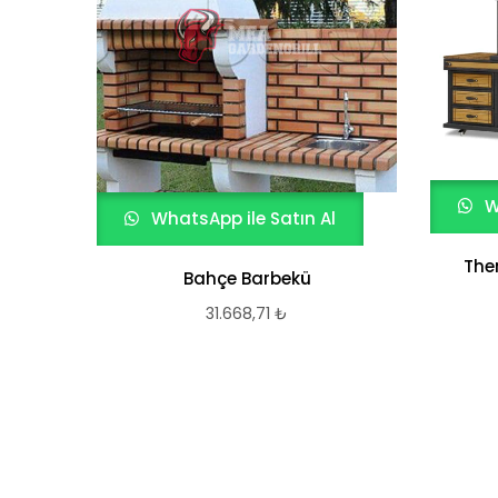
W
WhatsApp ile Satın Al
The
Bahçe Barbekü
31.668,71
₺