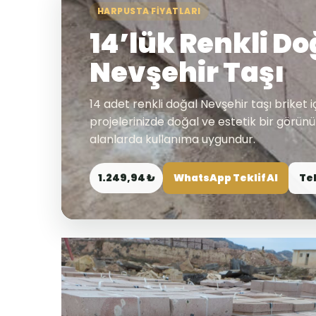
HARPUSTA FIYATLARI
14’lük Renkli Do
Nevşehir Taşı
14 adet renkli doğal Nevşehir taşı briket 
projelerinizde doğal ve estetik bir görün
alanlarda kullanıma uygundur.
1.249,94 ₺
WhatsApp Teklif Al
Te