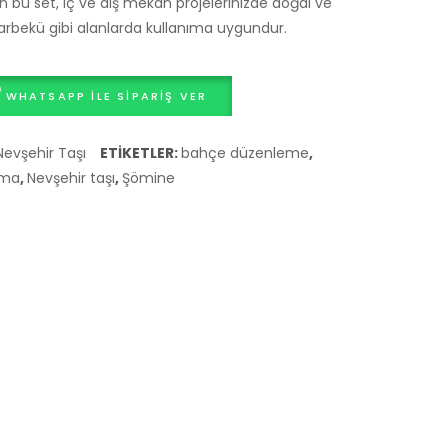
en bu set, iç ve dış mekan projelerinizde doğal ve
Bims
Duvar
arbekü gibi alanlarda kullanıma uygundur.
Blok
Paneli
WHATSAPP ILE SIPARIŞ VER
Nevşehir Taşı
ETIKETLER:
bahçe düzenleme
,
ama
,
Nevşehir taşı
,
Şömine