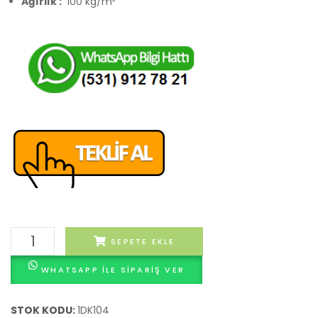
Ağırlık :
100 kg/m²
1989
SEPETE EKLE
Desenli
WHATSAPP ILE SIPARIŞ VER
Karo
adet
STOK KODU:
1DK104