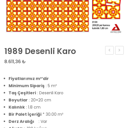
1989 Desenli Karo
Desenli
Desen
8.611,36
₺
Karo
Karo
Fiyatlarımız m²’dir
Minimum Sipariş
: 5 m²
Taş Çeşitleri
: Desenli Karo
Boyutlar
: 20×20 cm
Kalınlık
: 1.8 cm
Bir Palet İçeriği
* 30.00 m²
Derz Aralığı
: Var