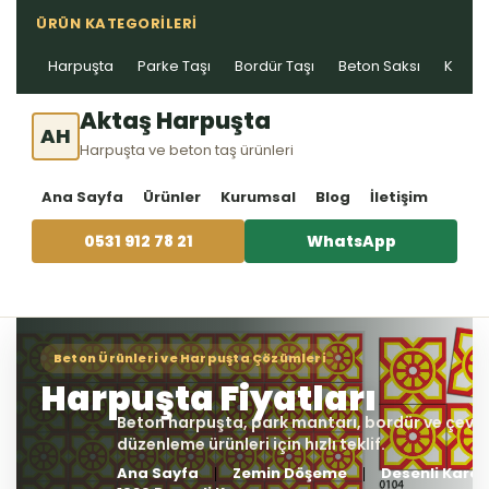
ÜRÜN KATEGORILERI
Harpuşta
Parke Taşı
Bordür Taşı
Beton Saksı
Kablo 
Aktaş Harpuşta
AH
Harpuşta ve beton taş ürünleri
Ana Sayfa
Ürünler
Kurumsal
Blog
İletişim
0531 912 78 21
WhatsApp
Ana Sayfa
Zemin Döşeme
Desenli Karo