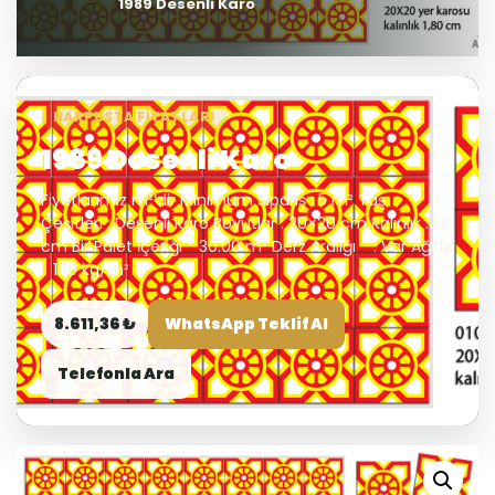
1989 Desenli Karo
HARPUSTA FIYATLARI
1989 Desenli Karo
Fiyatlarımız m²’dir Minimum Sipariş : 5 m² Taş
Çeşitleri : Desenli Karo Boyutlar : 20×20 cm Kalınlık : 1.8
cm Bir Palet İçeriği * 30.00 m² Derz Aralığı : Var Ağırlık
: 100 kg/m²
8.611,36 ₺
WhatsApp Teklif Al
Telefonla Ara