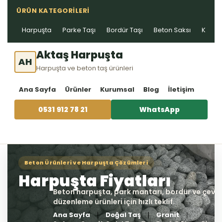
ÜRÜN KATEGORILERI
Harpuşta
Parke Taşı
Bordür Taşı
Beton Saksı
Kablo 
Aktaş Harpuşta
AH
Harpuşta ve beton taş ürünleri
Ana Sayfa
Ürünler
Kurumsal
Blog
İletişim
0531 912 78 21
WhatsApp
Ana Sayfa
Doğal Taş
Granit