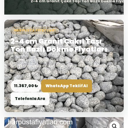
2-4 cm Granit Çakıl Taşı Ton Bazlı Dökme Fiyatl
HARPUSTA FIYATLARI
2-4 cm Granit Çakıl Taşı
Ton Bazlı Dökme Fiyatları
Dökme ton fiyatıdır. 2-4 cm granit çakıl taşı, doğal
granit taşlarından üretilmiş, dayanıklı ve dekoratif bir
üründür. Bahçe ve peyzaj için idealdir.
11.367,00 ₺
WhatsApp Teklif Al
Telefonla Ara