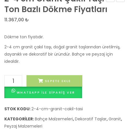
20x20x40
Bazal
Ton Bazlı Dökme Fiyatları
cm
Çakıl
11.367,00
₺
20
Taşı
MPa
Dökm
Dökme ton fiyatıdır.
Gazbeton
Ton
Blok
Fiyatla
2-4 cm granit çakıl taşı, doğal granit taşlarından üretilmiş,
dayanıklı ve dekoratif bir üründür. Bahçe ve peyzaj için
idealdir.
2-
SEPETE EKLE
4
WHATSAPP ILE SIPARIŞ VER
cm
Granit
Çakıl
STOK KODU:
2-4-cm-granit-cakil-tasi
Taşı
KATEGORILER:
Bahçe Malzemeleri
,
Dekoratif Taşlar
,
Granit
,
Ton
Peyzaj Malzemeleri