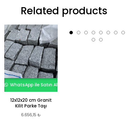
Related products
WhatsApp ile Satın Al
WhatsApp ile Satın Al
12x12x20 cm Granit
Siyah Bodrum
Kilit Parke Taşı
Kayrak Taşı
6.656,15
₺
10.979,48
₺