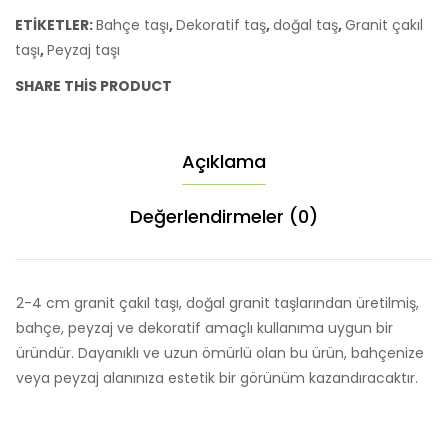
Bazlı
ETIKETLER:
Bahçe taşı
,
Dekoratif taş
,
doğal taş
,
Granit çakıl
Dökme
taşı
,
Peyzaj taşı
Fiyatları
adet
SHARE THIS PRODUCT
Açıklama
Değerlendirmeler (0)
2-4 cm granit çakıl taşı, doğal granit taşlarından üretilmiş,
bahçe, peyzaj ve dekoratif amaçlı kullanıma uygun bir
üründür. Dayanıklı ve uzun ömürlü olan bu ürün, bahçenize
veya peyzaj alanınıza estetik bir görünüm kazandıracaktır.