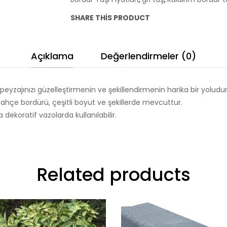
metre
SHARE THIS PRODUCT
tül
kenar
taşı
Açıklama
Değerlendirmeler (0)
fiyatı
Ankara
Çubuk
zajınızı güzelleştirmenin ve şekillendirmenin harika bir yoludur
adet
hçe bordürü, çeşitli boyut ve şekillerde mevcuttur.
dekoratif vazolarda kullanılabilir.
Related products