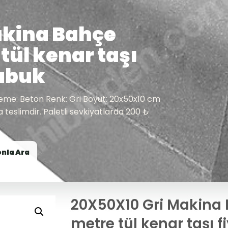
akina Bahçe
tül kenar taşı
Çubuk
lzeme: Beton Renk: Gri Boyut: 20x50x10 cm
teslimdir. Paletli sevkiyatlarda 200 ₺
onla Ara
20X50X10 Gri Makina 
metre tül kenar taşı 