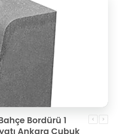
Bahçe Bordürü 1
cm
Beyaz
fiyatı Ankara Çubuk