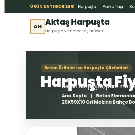
ÜRÜN KATEGORILERI
Harpuşta
Parke Taşı
Bo
Aktaş Harpuşta
AH
Harpuşta ve beton taş ürünleri
Ana Sayfa
Beton Elemanla
20X50X10 Gri Makina Bahçe Bor