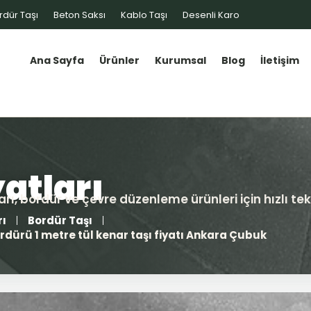
rdür Taşı
Beton Saksı
Kablo Taşı
Desenli Karo
Ana Sayfa
Ürünler
Kurumsal
Blog
İletişim
rı
Bordür Taşı
dürü 1 metre tül kenar taşı fiyatı Ankara Çubuk