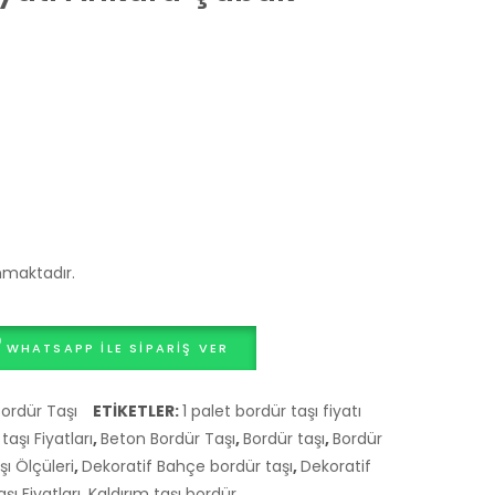
Gri
Dolomit
Sulu
Çakıl
Döküm
0,5
Dekoratif
– 1
Bordür
Dökme
Kenar
Ton
Taşı
Fiyatları
1
Metretül
ınmaktadır.
Fiyatı
Sultangazi
WHATSAPP ILE SIPARIŞ VER
ordür Taşı
ETIKETLER:
1 palet bordür taşı fiyatı
aşı Fiyatları
,
Beton Bordür Taşı
,
Bordür taşı
,
Bordür
ı Ölçüleri
,
Dekoratif Bahçe bordür taşı
,
Dekoratif
şı Fiyatları
,
Kaldırım taşı bordür