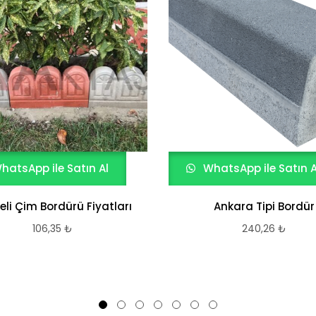
hatsApp ile Satın Al
WhatsApp ile Satın A
li Çim Bordürü Fiyatları
Ankara Tipi Bordür
106,35
₺
240,26
₺