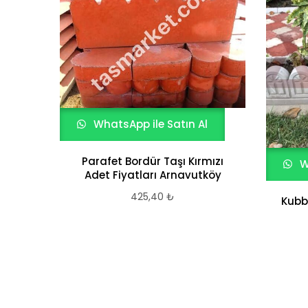
WhatsApp ile Satın Al
Parafet Bordür Taşı Kırmızı
W
Adet Fiyatları Arnavutköy
425,40
₺
Kubbe