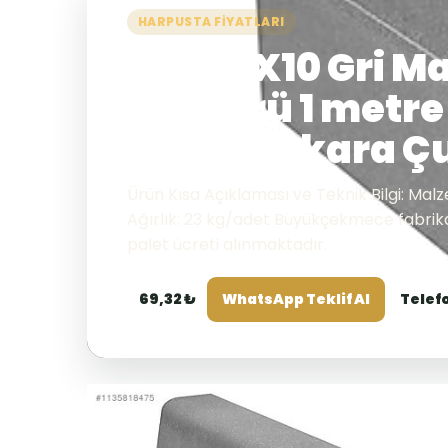
HARPUSTA FIYATLARI
20X50X10 Gri M
Bordürü 1 metre 
fiyatı Ankara 
Ürün Kısa Açıklaması ve Teknik Bilgi: Ma
Ağırlık: 23 kg/adet Büyükçekmece fabrika 
palet ücreti alınmaktadır.
69,32 ₺
WhatsApp Teklif Al
Telef