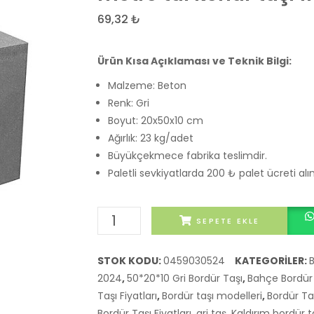
69,32
₺
Ürün Kısa Açıklaması ve Teknik Bilgi:
Malzeme: Beton
Renk: Gri
Boyut: 20x50x10 cm
Ağırlık: 23 kg/adet
Büyükçekmece fabrika teslimdir.
Paletli sevkiyatlarda 200 ₺ palet ücreti al
20X50X10
SEPETE EKLE
Gri
Makina
STOK KODU:
0459030524
KATEGORILER:
B
Bahçe
2024
,
50*20*10 Gri Bordür Taşı
,
Bahçe Bordür t
Bordürü
Taşı Fiyatları
,
Bordür taşı modelleri
,
Bordür Taş
1
Bordür Taşı Fiyatları
,
gri taş
,
Kaldırım bordür ta