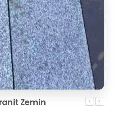
ranit Zemin
cm
Marinace
Granit
Granit
Kilit
Duvar