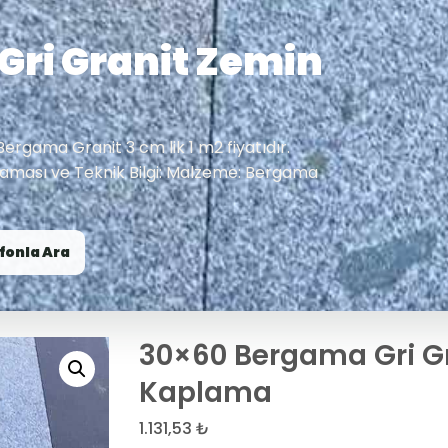
Gri Granit Zemin
 Bergama Granit 3 cm lik 1 m2 fiyatıdır.
laması ve Teknik Bilgi: Malzeme: Bergama
fonla Ara
30×60 Bergama Gri G
Kaplama
1.131,53
₺