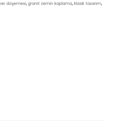
 yer döşemesi
,
granit zemin kaplama
,
klasik tasarım
,