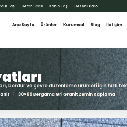
rdür Taşı
Beton Saksı
Kablo Taşı
Desenli Karo
Ana Sayfa
Ürünler
Kurumsal
Blog
İletişim
anit
30×60 Bergama Gri Granit Zemin Kaplama