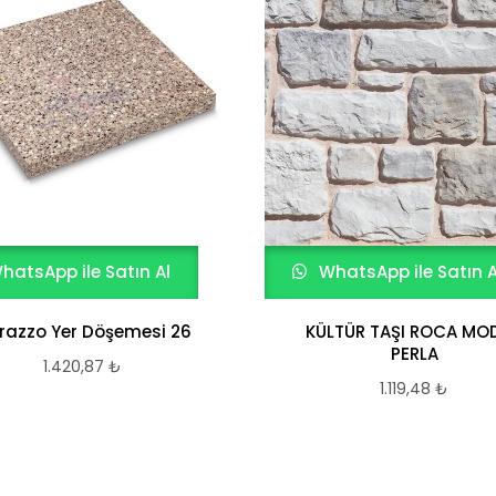
hatsApp ile Satın Al
WhatsApp ile Satın A
razzo Yer Döşemesi 26
KÜLTÜR TAŞI ROCA MOD
PERLA
1.420,87
₺
1.119,48
₺