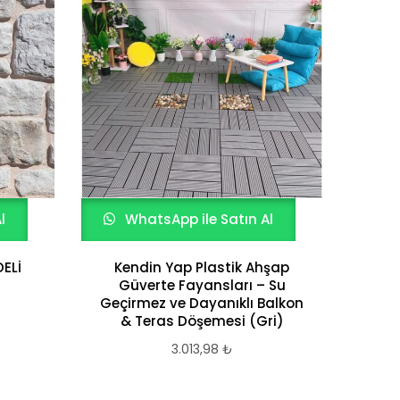
l
WhatsApp ile Satın Al
W
ELİ
Kendin Yap Plastik Ahşap
Te
Güverte Fayansları – Su
Geçirmez ve Dayanıklı Balkon
& Teras Döşemesi (Gri)
3.013,98
₺