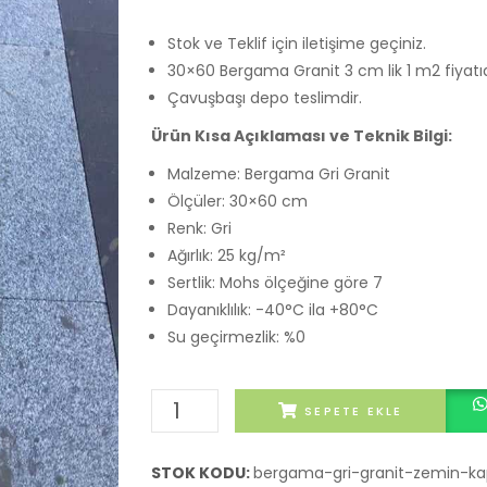
Stok ve Teklif için iletişime geçiniz.
30×60 Bergama Granit 3 cm lik 1 m2 fiyatıd
Çavuşbaşı depo teslimdir.
Ürün Kısa Açıklaması ve Teknik Bilgi:
Malzeme: Bergama Gri Granit
Ölçüler: 30×60 cm
Renk: Gri
Ağırlık: 25 kg/m²
Sertlik: Mohs ölçeğine göre 7
Dayanıklılık: -40°C ila +80°C
Su geçirmezlik: %0
30x60
SEPETE EKLE
Bergama
Gri
STOK KODU:
bergama-gri-granit-zemin-k
Granit