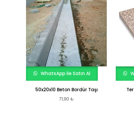
WhatsApp ile Satın Al
W
50x20x10 Beton Bordür Taşı
Ter
71,90
₺