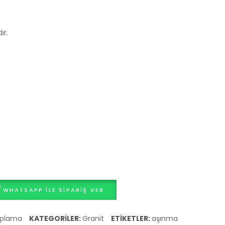
Parke
Kaplama
Taşı
ır.
WHATSAPP ILE SIPARIŞ VER
aplama
KATEGORILER:
Granit
ETIKETLER:
aşınma