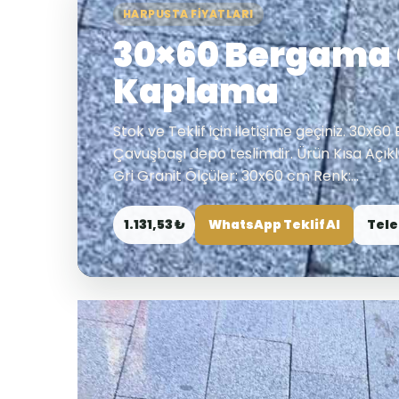
HARPUSTA FIYATLARI
30×60 Bergama 
Kaplama
Stok ve Teklif için iletişime geçiniz. 30x60
Çavuşbaşı depo teslimdir. Ürün Kısa Açık
Gri Granit Ölçüler: 30x60 cm Renk:...
1.131,53 ₺
WhatsApp Teklif Al
Tele