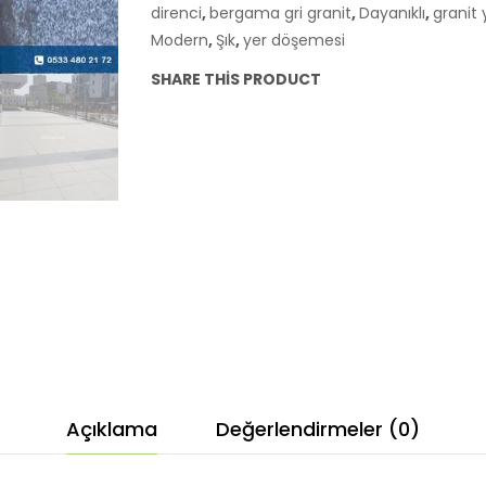
direnci
,
bergama gri granit
,
Dayanıklı
,
granit
Zemin
Modern
,
Şık
,
yer döşemesi
Kaplama
SHARE THIS PRODUCT
adet
Açıklama
Değerlendirmeler (0)