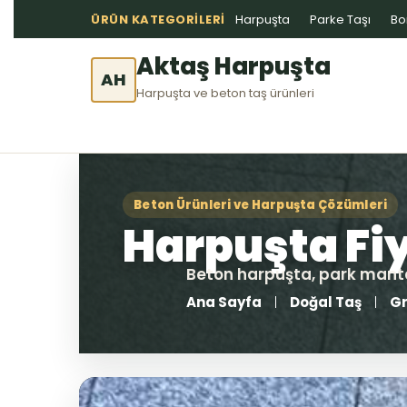
ÜRÜN KATEGORILERI
Harpuşta
Parke Taşı
Bo
Aktaş Harpuşta
AH
Harpuşta ve beton taş ürünleri
Ana Sayfa
Doğal Taş
Gr