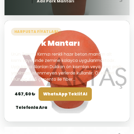
Adil Park Mantarı
HARPUSTA FIYATLARI
Adil Park Mantarı
Ürün Tanımı Kırmızı renkli hazır beton mantarı alt
kısmı sayesinde zemine kolayca uygulanmaktadır.
Uygulama Alanları Dükkan ön kısımları veya araç park
yapılması istenmeyen yerlerde kullanılır. Özellikleri
Ürün pç 42,5 çimento ile fiber...
467,60 ₺
WhatsApp Teklif Al
Telefonla Ara