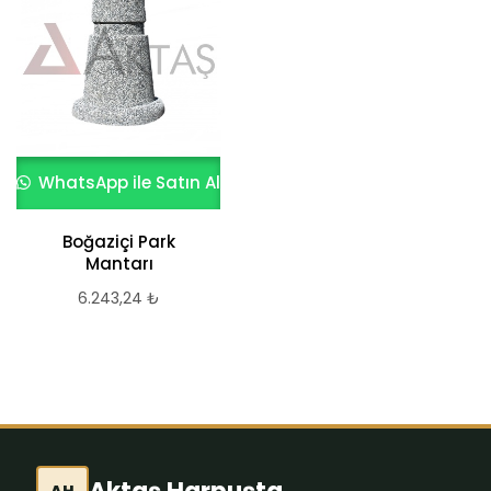
WhatsApp ile Satın Al
WhatsApp ile Satın Al
Boğaziçi Park
Park Mantarı – Yigal
Mantarı
3.143,15
₺
6.243,24
₺