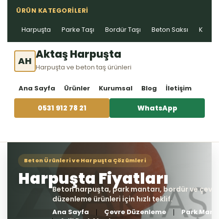
ÜRÜN KATEGORILERI
Harpuşta
Parke Taşı
Bordür Taşı
Beton Saksı
Kablo 
Aktaş Harpuşta
AH
Harpuşta ve beton taş ürünleri
Ana Sayfa
Ürünler
Kurumsal
Blog
İletişim
0531 912 78 21
WhatsApp
Ana Sayfa
Çevre Düzenleme
Park Mant