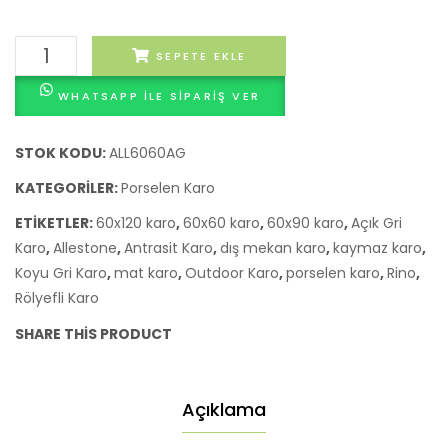
30×3
cm
ALLESTONE
SEPETE EKLE
– 10
OUTDOOR
Adet
WHATSAPP ILE SIPARIŞ VER
adet
(0,9m
STOK KODU:
ALL6060AG
KATEGORILER:
Porselen Karo
ETIKETLER:
60x120 karo
,
60x60 karo
,
60x90 karo
,
Açık Gri
Karo
,
Allestone
,
Antrasit Karo
,
dış mekan karo
,
kaymaz karo
,
Koyu Gri Karo
,
mat karo
,
Outdoor Karo
,
porselen karo
,
Rino
,
Rölyefli Karo
SHARE THIS PRODUCT
Açıklama