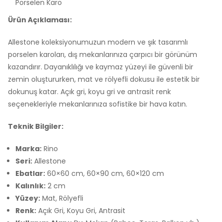
Porselen Karo
Ürün Açıklaması:
Allestone koleksiyonumuzun modern ve şık tasarımlı
porselen karoları, dış mekanlarınıza çarpıcı bir görünüm
kazandırır. Dayanıklılığı ve kaymaz yüzeyi ile güvenli bir
zemin oluştururken, mat ve rölyefli dokusu ile estetik bir
dokunuş katar. Açık gri, koyu gri ve antrasit renk
seçenekleriyle mekanlarınıza sofistike bir hava katın.
Teknik Bilgiler:
Marka:
Rino
Seri:
Allestone
Ebatlar:
60×60 cm, 60×90 cm, 60×120 cm
Kalınlık:
2 cm
Yüzey:
Mat, Rölyefli
Renk:
Açık Gri, Koyu Gri, Antrasit