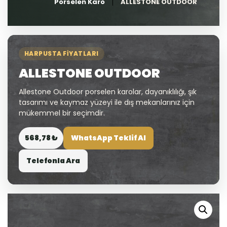
Porselen Karo
ALLESTONE OUTDOOR
HARPUSTA FIYATLARI
ALLESTONE OUTDOOR
Allestone Outdoor porselen karolar, dayanıklılığı, şık
tasarımı ve kaymaz yüzeyi ile dış mekanlarınız için
mükemmel bir seçimdir.
568,78 ₺
WhatsApp Teklif Al
Telefonla Ara