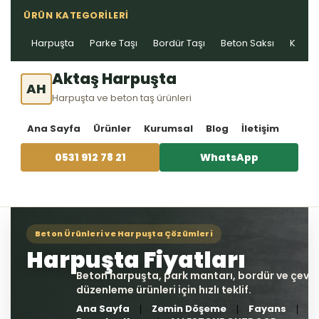
ÜRÜN KATEGORILERI
Harpuşta
Parke Taşı
Bordür Taşı
Beton Saksı
Kablo 
Aktaş Harpuşta
AH
Harpuşta ve beton taş ürünleri
Ana Sayfa
Ürünler
Kurumsal
Blog
İletişim
0531 912 78 21
WhatsApp
Ana Sayfa
Zemin Döşeme
Fayans