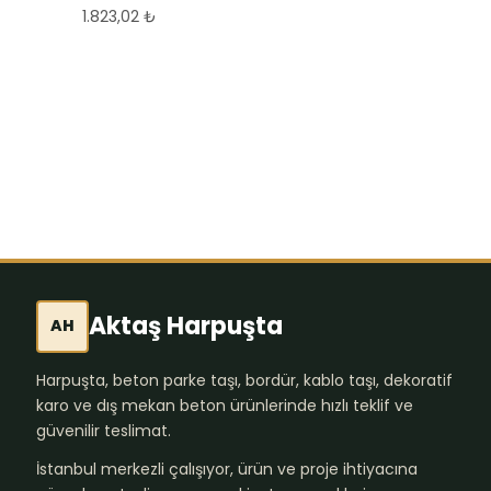
Ankara Karo Taşı
1.823,02
₺
Çeşitleri ve Fiyatları
| Granit, Mozaik,
Wash & Yönlendirici
Karolar
559,74
₺
Aktaş Harpuşta
AH
Harpuşta, beton parke taşı, bordür, kablo taşı, dekoratif
karo ve dış mekan beton ürünlerinde hızlı teklif ve
güvenilir teslimat.
İstanbul merkezli çalışıyor, ürün ve proje ihtiyacına