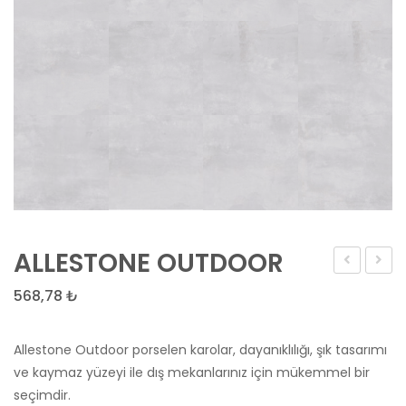
ALLESTONE OUTDOOR
Stone
SUNS
568,78
₺
Füme
İroko
Karo
Ağacı
Allestone Outdoor porselen karolar, dayanıklılığı, şık tasarımı
Karo
ve kaymaz yüzeyi ile dış mekanlarınız için mükemmel bir
Deck
seçimdir.