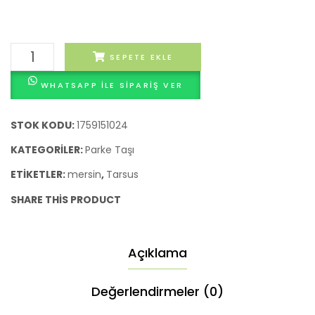
Altıgen
SEPETE EKLE
Parke
WHATSAPP ILE SIPARIŞ VER
Taşları
Mersin
M2
STOK KODU:
1759151024
Fiyatı
KATEGORILER:
Parke Taşı
adet
ETIKETLER:
mersin
,
Tarsus
SHARE THIS PRODUCT
Açıklama
Değerlendirmeler (0)