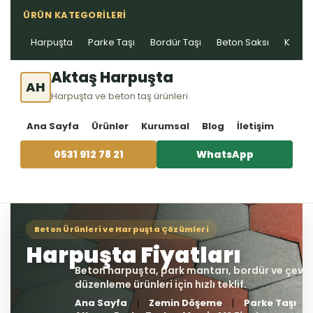
ÜRÜN KATEGORILERI
Harpuşta
Parke Taşı
Bordür Taşı
Beton Saksı
Kablo 
Aktaş Harpuşta
AH
Harpuşta ve beton taş ürünleri
Ana Sayfa
Ürünler
Kurumsal
Blog
İletişim
0531 912 78 21
WhatsApp
Ana Sayfa
Zemin Döşeme
Parke Taşı