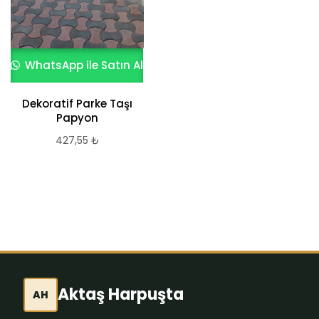
WhatsApp ile Satın Al
WhatsApp ile Satın Al
Dekoratif Parke Taşı
Kare Parke Taşları
Papyon
Mersin M2 Fiyatı
427,55
₺
601,07
₺
Aktaş Harpuşta
AH