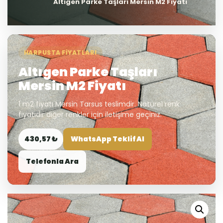
Altıgen Parke Taşları Mersin M2 Fiyatı
HARPUSTA FIYATLARI
Altıgen Parke Taşları
Mersin M2 Fiyatı
1 m2 fiyatı Mersin Tarsus teslimdir. Naturel renk
fiyatıdır diğer renkler için iletişime geçiniz.
430,57 ₺
WhatsApp Teklif Al
Telefonla Ara