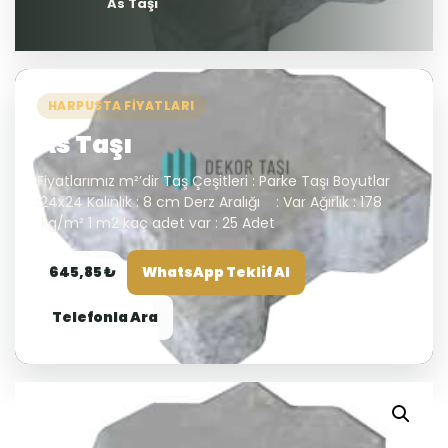
As Taşı
HARPUSTA FIYATLARI
As Taşı
Fiyatlarımız m²’dir Taş Çeşitleri : Parke Taşı Boyutlar
:24x24 Kalınlık : 8 cm Derz Aralığı : Var Ağırlık : 178
kg/m² 1 m2 kaç adet var : 25 Adet
645,85 ₺
WhatsApp Teklif Al
Telefonla Ara