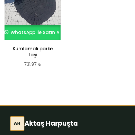
WhatsApp ile Satın Al
WhatsApp ile Satın Al
Kumlamalı parke
DENİZ ANASI YARIM
taşı
4,5 CM
731,97
₺
350,00
₺
Aktaş Harpuşta
AH