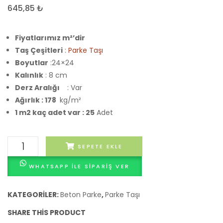
Sanal
Daml
645,85
₺
Taş
Taşı
Fiyatlarımız m²’dir
Taş Çeşitleri
:
Parke Taşı
Boyutlar
:24×24
Kalınlık
: 8 cm
Derz Aralığı
: Var
Ağırlık : 178
kg/m²
1 m2 kaç adet var : 25
Adet
As
SEPETE EKLE
Taşı
WHATSAPP ILE SIPARIŞ VER
adet
KATEGORILER:
Beton Parke
,
Parke Taşı
SHARE THIS PRODUCT