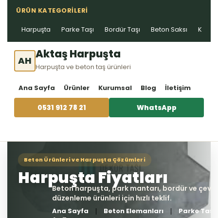
ÜRÜN KATEGORILERI
Harpuşta
Parke Taşı
Bordür Taşı
Beton Saksı
Kablo 
Aktaş Harpuşta
AH
Harpuşta ve beton taş ürünleri
Ana Sayfa
Ürünler
Kurumsal
Blog
İletişim
0531 912 78 21
WhatsApp
Ana Sayfa
Beton Elemanları
Parke Taşı