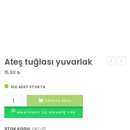
Ateş tuğlası yuvarlak
ateş
için
15,93
₺
tuğlası
yuvar
ve
tuğla
100 ADET STOKTA
2.el
Ateş
SEPETE EKLE
ateş
tuğlası
tuğlası
WHATSAPP ILE SIPARIŞ VER
yuvarlak
adet
STOK KODU:
YAT-01