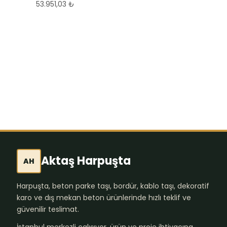
53.951,03
₺
Doğal Eskitme
Kayrak Taşı Duvar
Uygulaması
1.996,97
₺
Aktaş Harpuşta
AH
Harpuşta, beton parke taşı, bordür, kablo taşı, dekoratif
karo ve dış mekan beton ürünlerinde hızlı teklif ve
güvenilir teslimat.