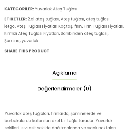
KATEGORILER:
Yuvarlak Ateş Tuğlası
ETIKETLER:
2.el ateş tuğlası
,
Ateş tuğlası
,
ateş tuğlası -
letgo
,
Ateş Tuğlası Fiyatları Koçtaş
,
fırın
,
Fırın Tuğlası Fiyatları
,
Kırmızı Ateş Tuğlası Fiyatları
,
Sahibinden ateş tuğlası
,
Şömine
,
yuvarlak
SHARE THIS PRODUCT
Açıklama
Değerlendirmeler (0)
Yuvarlak ateş tuğlaları, fırınlarda, şöminelerde ve
barbekülerde kullanılan özel bir tuğla türüdür. Yuvarlak
şekilleri, ısıyı eşit şekilde dağıtmalarına ve sıcak noktaları