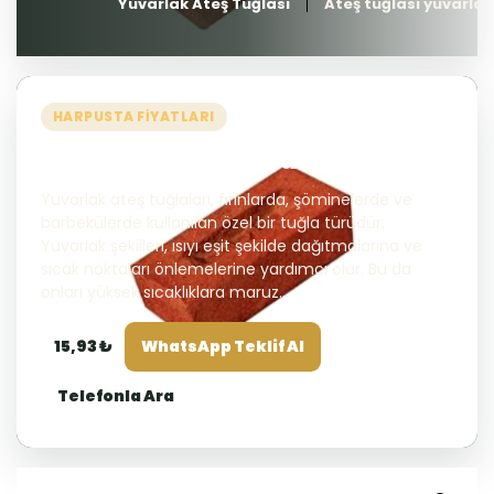
Yuvarlak Ateş Tuğlası
Ateş tuğlası yuvarlak
HARPUSTA FIYATLARI
Ateş tuğlası yuvarlak
Yuvarlak ateş tuğlaları, fırınlarda, şöminelerde ve
barbekülerde kullanılan özel bir tuğla türüdür.
Yuvarlak şekilleri, ısıyı eşit şekilde dağıtmalarına ve
sıcak noktaları önlemelerine yardımcı olur. Bu da
onları yüksek sıcaklıklara maruz...
15,93 ₺
WhatsApp Teklif Al
Telefonla Ara