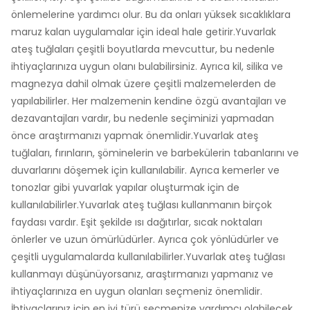
önlemelerine yardımcı olur. Bu da onları yüksek sıcaklıklara
maruz kalan uygulamalar için ideal hale getirir.Yuvarlak
ateş tuğlaları çeşitli boyutlarda mevcuttur, bu nedenle
ihtiyaçlarınıza uygun olanı bulabilirsiniz. Ayrıca kil, silika ve
magnezya dahil olmak üzere çeşitli malzemelerden de
yapılabilirler. Her malzemenin kendine özgü avantajları ve
dezavantajları vardır, bu nedenle seçiminizi yapmadan
önce araştırmanızı yapmak önemlidir.Yuvarlak ateş
tuğlaları, fırınların, şöminelerin ve barbekülerin tabanlarını ve
duvarlarını döşemek için kullanılabilir. Ayrıca kemerler ve
tonozlar gibi yuvarlak yapılar oluşturmak için de
kullanılabilirler.Yuvarlak ateş tuğlası kullanmanın birçok
faydası vardır. Eşit şekilde ısı dağıtırlar, sıcak noktaları
önlerler ve uzun ömürlüdürler. Ayrıca çok yönlüdürler ve
çeşitli uygulamalarda kullanılabilirler.Yuvarlak ateş tuğlası
kullanmayı düşünüyorsanız, araştırmanızı yapmanız ve
ihtiyaçlarınıza en uygun olanları seçmeniz önemlidir.
İhtiyaçlarınız için en iyi türü seçmenize yardımcı olabilecek