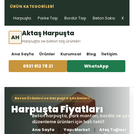
ÜRÜN KATEGORILERI
Harpuşta
Parke Taşı
Bordür Taşı
Beton Saksı
Kablo 
Aktaş Harpuşta
AH
Harpuşta ve beton taş ürünleri
Ana Sayfa
Ürünler
Kurumsal
Blog
İletişim
0531 912 78 21
WhatsApp
Ana Sayfa
Yapı Market
Ateş Tuğlası