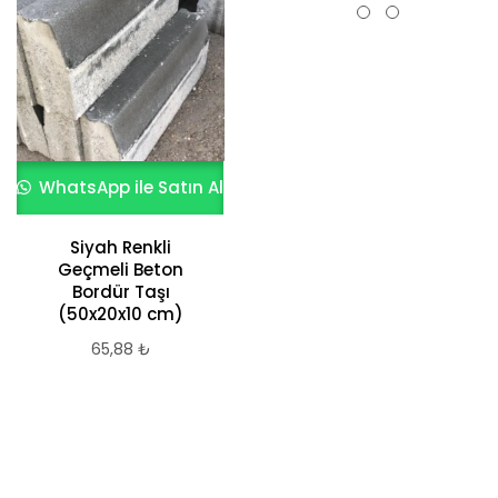
WhatsApp ile Satın Al
WhatsApp ile Satın Al
Siyah Renkli
Kubbeli Çim
Geçmeli Beton
Bordürü Fiyatları
Bordür Taşı
106,35
₺
(50x20x10 cm)
65,88
₺