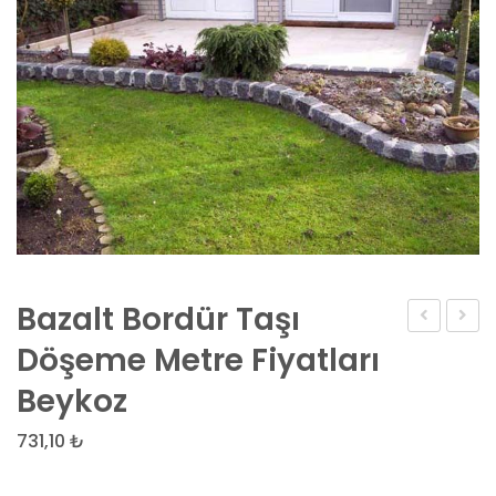
Bazalt Bordür Taşı
Bordür
Çim
Döşeme Metre Fiyatları
Taşı
Bordü
Beykoz
Kırma
Fiyatla
Yüzeyli
731,10
₺
Granit