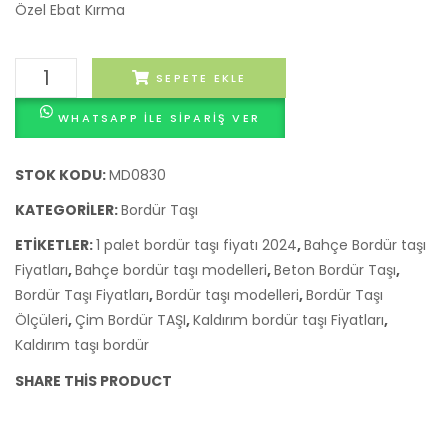
Metre
Özel Ebat Kırma
Fiyat
Beykoz
Bazalt
SEPETE EKLE
Bordür
WHATSAPP ILE SIPARIŞ VER
Taşı
Döşeme
Metre
STOK KODU:
MD0830
Fiyatları
KATEGORILER:
Bordür Taşı
Beykoz
ETIKETLER:
1 palet bordür taşı fiyatı 2024
,
Bahçe Bordür taşı
adet
Fiyatları
,
Bahçe bordür taşı modelleri
,
Beton Bordür Taşı
,
Bordür Taşı Fiyatları
,
Bordür taşı modelleri
,
Bordür Taşı
Ölçüleri
,
Çim Bordür TAŞI
,
Kaldırım bordür taşı Fiyatları
,
Kaldırım taşı bordür
SHARE THIS PRODUCT