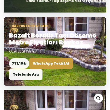
Bazalt Bordür Taşı Döşeme Metre Fiyatları Bey
HARPUSTA FIYATLARI
Bazalt Bordür Taşı Döşeme
Metre Fiyatları Beykoz
Özel Ebat Kırma
731,10 ₺
WhatsApp Teklif Al
Telefonla Ara