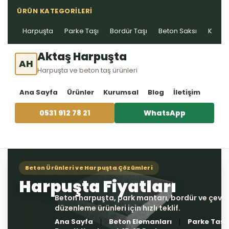
ÜRÜN KATEGORILERI
Harpuşta
Parke Taşı
Bordür Taşı
Beton Saksı
Kablo 
Aktaş Harpuşta
AH
Harpuşta ve beton taş ürünleri
Ana Sayfa
Ürünler
Kurumsal
Blog
İletişim
0531 912 78 21
WhatsApp
Ana Sayfa
Beton Elemanları
Parke Taşı