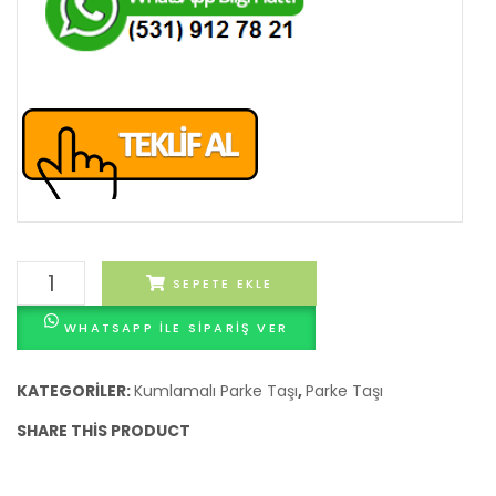
Bazalt
SEPETE EKLE
Kumlamalı
WHATSAPP ILE SIPARIŞ VER
15×15
Parke
adet
KATEGORILER:
Kumlamalı Parke Taşı
,
Parke Taşı
SHARE THIS PRODUCT