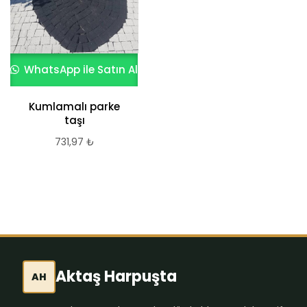
WhatsApp ile Satın Al
WhatsApp ile Satın Al
Kumlamalı parke
Parke Taşı nedir
taşı
731,97
₺
731,97
₺
Aktaş Harpuşta
AH