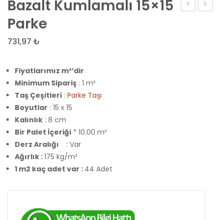
Bazalt Kumlamalı 15×15
Kumlamalı
Kumla
Parke
15×15
20×20
731,97
₺
Parke
Parke
Fiyatlarımız m²’dir
Minimum Sipariş
: 1 m²
Taş Çeşitleri
:
Parke Taşı
Boyutlar
: 15 x 15
Kalınlık
: 8 cm
Bir Palet İçeriği
* 10.00 m²
Derz Aralığı
: Var
Ağırlık :
175 kg/m²
1 m2 kaç adet var :
44 Adet