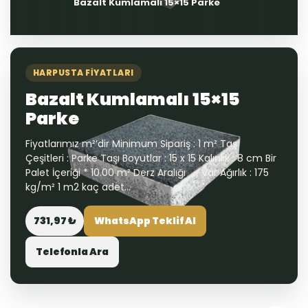
Bazalt Kumlamalı 15×15 Parke
HARPUSTA FIYATLARI
Bazalt Kumlamalı 15×15
Parke
Fiyatlarımız m²’dir Minimum Sipariş : 1 m² Taş
Çeşitleri : Parke Taşı Boyutlar : 15 x 15 Kalınlık : 8 cm Bir
Palet İçeriği * 10.00 m² Derz Aralığı : Var Ağırlık : 175
kg/m² 1 m2 kaç adet...
731,97 ₺
WhatsApp Teklif Al
Telefonla Ara