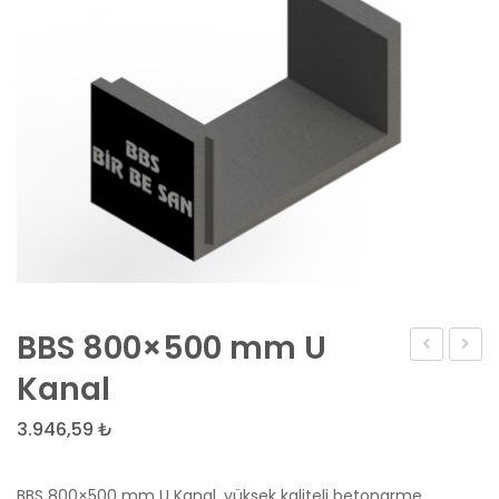
BBS 800×500 mm U
Andratx-
Tarz
Kanal
k100231
Bany
3.946,59
₺
Siyah
Batar
Deri
BBS 800×500 mm U Kanal, yüksek kaliteli betonarme