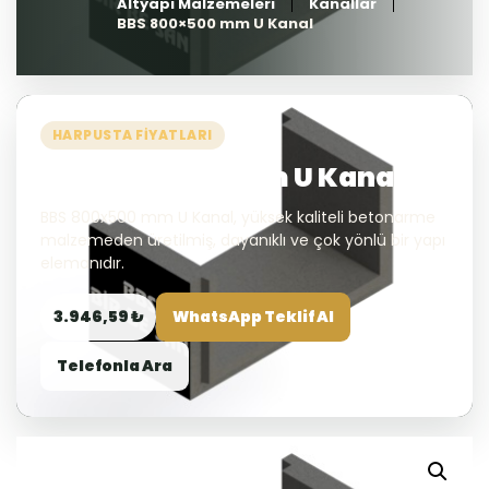
Altyapı Malzemeleri
Kanallar
BBS 800×500 mm U Kanal
HARPUSTA FIYATLARI
BBS 800×500 mm U Kanal
BBS 800x500 mm U Kanal, yüksek kaliteli betonarme
malzemeden üretilmiş, dayanıklı ve çok yönlü bir yapı
elemanıdır.
3.946,59 ₺
WhatsApp Teklif Al
Telefonla Ara