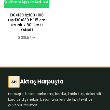
WhatsApp ile Satın Al
WhatsApp ile Satın Al
130×130 İç:100×100
30x50x25 cm Drenaj
Dış:130×130 h:115 cm
Oluğu (Ankara)
Uzunluk 80 Cm U
861,14
₺
KANALI
8.318,57
₺
Aktaş Harpuşta
AH
Harpuşta, beton parke taşı, bordür, kablo taşı, dekoratif
karo ve dış mekan beton ürünlerinde hızlı teklif ve
güvenilir teslimat.