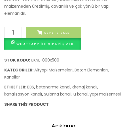
Erkek
malzemeden üretilmiş, dayanıklı ve çok yönlü bir yapı
Spor
elemanıdır.
Ayakkabı
BBS
SEPETE EKLE
800x500
WHATSAPP ILE SIPARIŞ VER
mm
U
Kanal
STOK KODU:
UKNL-800x500
adet
KATEGORILER:
Altyapı Malzemeleri
,
Beton Elemanları
,
Kanallar
ETIKETLER:
BBS
,
betonarme kanal
,
drenaj kanalı
,
kanalizasyon kanalı
,
Sulama kanalı
,
u kanal
,
yapı malzemesi
SHARE THIS PRODUCT
Açıklama