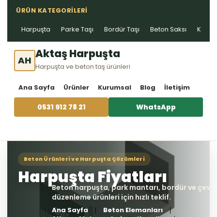
ÜRÜN KATEGORILERI
Harpuşta
Parke Taşı
Bordür Taşı
Beton Saksı
Kablo 
Aktaş Harpuşta
AH
Harpuşta ve beton taş ürünleri
Ana Sayfa
Ürünler
Kurumsal
Blog
İletişim
0531 912 78 21
WhatsApp
Ana Sayfa
Beton Elemanları